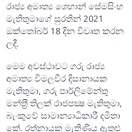
රාජ්‍ය අමාත්‍ය ශෙහාන් සේමසිංහ
මැතිතුමාගේ සුරතින් 2021
ඔක්තෝබර් 18 දින විවෘත කරන
ලදී.
මෙම අවස්ථාවට ගරු රාජ්‍ය
අමාත්‍ය විමලවීර දිසානායක
මැතිතුමා, ගරු පාර්ලිමේන්තු
මන්ත‍්‍රී තිලක් රාජපක්‍ෂ මැතිතුමා,
බැංකුවේ සාමාන්‍යාධිකාරී දමිතා
කේ. රත්නායක මැතිණිය ඇතුළු