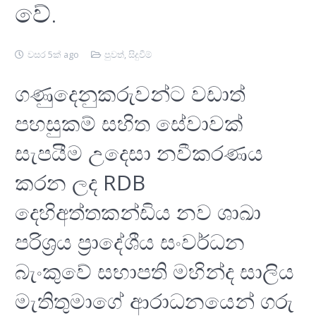
වේ.
වසර 5ක් ago
පුවත්
,
සිදුවීම්
ගණුදෙනුකරුවන්ට වඩාත්
පහසුකම් සහිත සේවාවක්
සැපයීම උදෙසා නවීකරණය
කරන ලද RDB
දෙහිඅත්තකන්ඩිය නව ශාඛා
පරිශ‍්‍රය ප‍්‍රාදේශීය සංවර්ධන
බැංකුවේ සභාපති මහින්ද සාලිය
මැතිතුමාගේ ආරාධනයෙන් ගරු