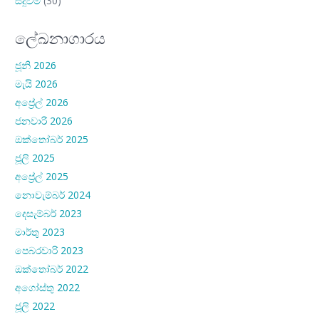
සිදුවීම්
(30)
ලේඛනාගාරය
ජූනි 2026
මැයි 2026
අප්‍රේල් 2026
ජනවාරි 2026
ඔක්තෝබර් 2025
ජූලි 2025
අප්‍රේල් 2025
නොවැම්බර් 2024
දෙසැම්බර් 2023
මාර්තු 2023
පෙබරවාරි 2023
ඔක්තෝබර් 2022
අගෝස්තු 2022
ජූලි 2022