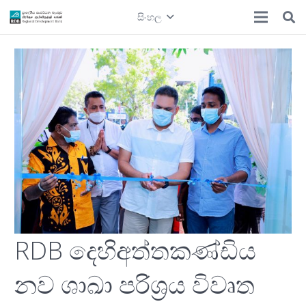
සිංහල
RDB දෙහිඅත්තකණ්ඩිය
නව ශාඛා පරිශ්‍රය විවෘත