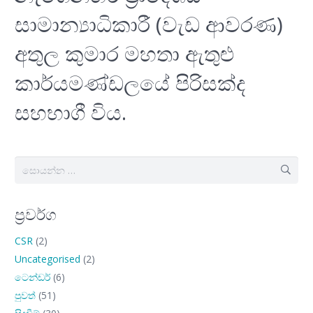
සාමාන්‍යාධිකාරී (වැඩ ආවරණ)
අතුල කුමාර මහතා ඇතුළු
කාර්යමණ්ඩලයේ පිරිසක්ද
සහභාගී විය.
සොයන්න:
ප්‍රවර්ග
CSR
(2)
Uncategorised
(2)
ටෙන්ඩර්
(6)
පුවත්
(51)