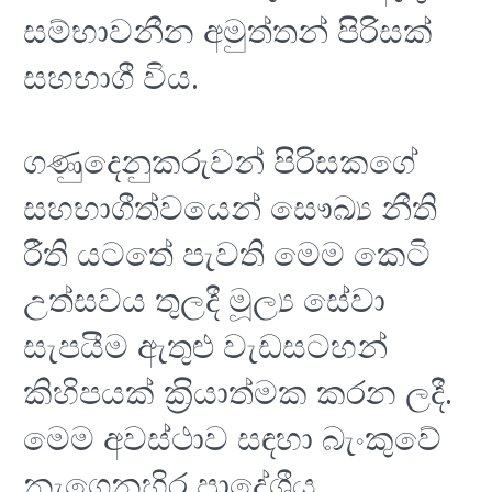
සම්භාවනීන අමුත්තන් පිරිසක්
සහභාගී විය.
ගණුදෙනුකරුවන් පිරිසකගේ
සහභාගීත්වයෙන් සෞඛ්‍ය නීති
රීති යටතේ පැවති මෙම කෙටි
උත්සවය තුලදී මූල්‍ය සේවා
සැපයීම ඇතුළු වැඩසටහන්
කිහිපයක් ක‍්‍රියාත්මක කරන ලදී.
මෙම අවස්ථාව සඳහා බැංකුවේ
නැගෙනහිර ප‍්‍රාදේශීය