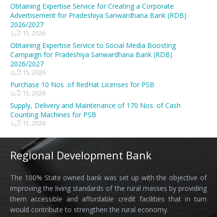
Obtaining Expertise Service for Creating a Corporate
Advertisement for Pradeshiya Sanwardhana Bank (RDB)
2026/2027
මැයි 15, 2026
Obtaining Expertise Service to Social Media Boosting
Campaign for Pradeshiya Sanwardhana Bank (RDB)
2026/2027
මැයි 15, 2026
Purchase 10 Nos .of RedHat Licenses for PSB
මැයි 15, 2026
Supply, Delivery and Maintenance of 170 Nos. of Cash
Counting Machines for PSB
මැයි 15, 2026
Regional Development Bank
The 100% State owned bank was set up with the objective of
improving the living standards of the rural masses by providing
them accessible and affordable credit facilities that in turn
would contribute to strengthen the rural economy.