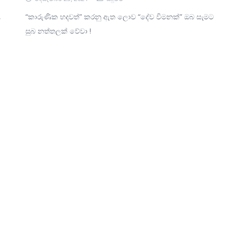
,
“කාරුණික හදවත්” කරනු ඇත ලොව “දේව විමනක්” ඔබ සැමට
සුබ නත්තලක් වේවා !