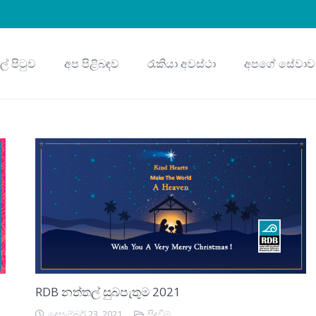
ුල් පිටුව
අප පිළිබඳව
රැකියා අවස්ථා
අපගේ සේවාව
RDB නත්තල් සුබපැතුම 2021
දෙසැම්බර් 23, 2021
සිදුවීම්