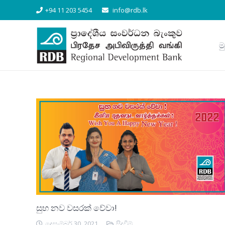
+94 11 203 5454
info@rdb.lk
ම
සුභ නව වසරක් වේවා!
දෙසැම්බර් 30, 2021
සිදුවීම්