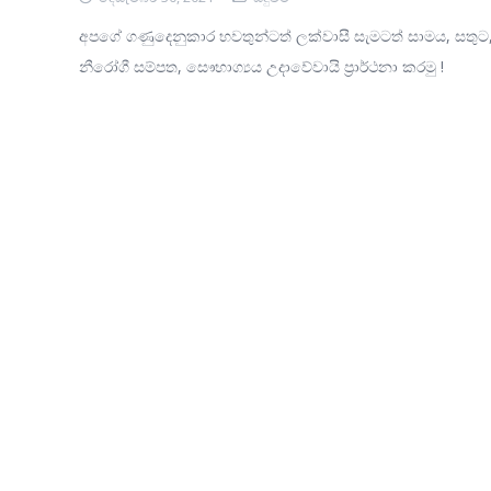
අපගේ ගණුදෙනුකාර භවතුන්ටත් ලක්වාසී සැමටත් සාමය, සතුට
නීරෝගී සම්පත, සෞභාග්‍යය උදාවේවායි ප‍්‍රාර්ථනා කරමු !