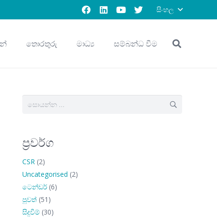
සිංහල
න්
තොරතුරු
මාධ්‍ය
සම්බන්ධ වීම
සොයන්න:
ප්‍රවර්ග
CSR
(2)
Uncategorised
(2)
ටෙන්ඩර්
(6)
පුවත්
(51)
සිදුවීම්
(30)