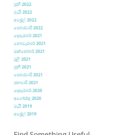
ජූනි 2022
මැයි 2022
අප්‍රේල් 2022
පෙබරවාරි 2022
දෙසැම්බර් 2021
නොවැම්බර් 2021
ඔක්තෝබර් 2021
ජූලි 2021
ජූනි 2021
පෙබරවාරි 2021
ජනවාරි 2021
දෙසැම්බර් 2020
අගෝස්තු 2020
මැයි 2019
අප්‍රේල් 2019
Find Something Useful