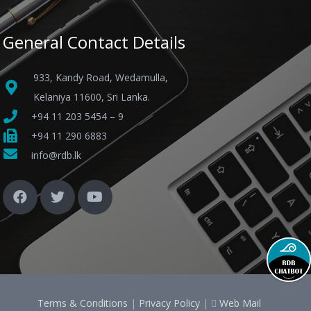
General Contact Details
933, Kandy Road, Wedamulla,
Kelaniya 11600, Sri Lanka.
+94 11 203 5454 – 9
+94 11 290 6883
info@rdb.lk
Terms & Conditions
|
Privacy Policy
|
Web Mail