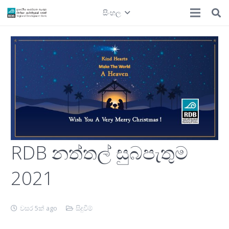
සිංහල
RDB නත්තල් සුබපැතුම
2021
වසර 5ක් ago
සිදුවීම්