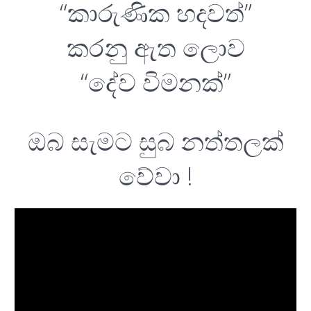
“කාරුණික හදවත්”
කරනු ඇත ලොව
“දේව විමනක්”
ඔබ සැමට සුබ නත්තලක්
වේවා !