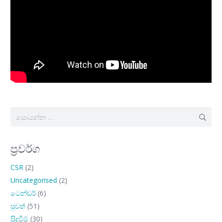
සොයන්න:
ප්‍රවර්ග
CSR
(2)
Uncategorised
(2)
ටෙන්ඩර්
(6)
පුවත්
(51)
සිදුවීම්
(30)