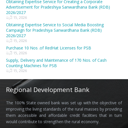
Obtaining Expertise Service for Creating a Corporate
Advertisement for Pradeshiya Sanwardhana Bank (RDB)
2026/2027
මැයි 15, 2026
Obtaining Expertise Service to Social Media Boosting
Campaign for Pradeshiya Sanwardhana Bank (RDB)
2026/2027
මැයි 15, 2026
Purchase 10 Nos .of RedHat Licenses for PSB
මැයි 15, 2026
Supply, Delivery and Maintenance of 170 Nos. of Cash
Counting Machines for PSB
මැයි 15, 2026
Regional Development Bank
The 100% State owned bank was set up with the objective of
improving the living standards of the rural masses by providing
them accessible and affordable credit facilities that in turn
would contribute to strengthen the rural economy.