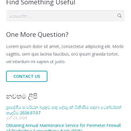
Find Something Useful
සොයන්න:
One More Question?
Lorem ipsum dolor sit amet, consectetur adipiscing elit. Morbi
sagittis, sem quis lacinia faucibus, orci ipsum gravida tortor,
vel interdum mi sapien ut justo.
CONTACT US
නවතම ලිපි
ප්‍රාදේශීය සංවර්ධන බැකුව සතු දේපලක් විකිණීම සඳහා ටෙන්ඩර්පත්
කැඳවීම 2026.07.07
ජූනි 23, 2026
Obtaining Annual Maintenance Service for Perimeter Firewall
of Pradeshiya Sanwardhana Bank (RDB)