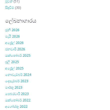
පුවත්
(51)
සිදුවීම්
(30)
ලේඛනාගාරය
ජූනි 2026
මැයි 2026
අප්‍රේල් 2026
ජනවාරි 2026
ඔක්තෝබර් 2025
ජූලි 2025
අප්‍රේල් 2025
නොවැම්බර් 2024
දෙසැම්බර් 2023
මාර්තු 2023
පෙබරවාරි 2023
ඔක්තෝබර් 2022
අගෝස්තු 2022