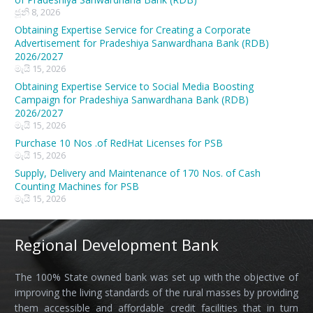
ජූනි 8, 2026
Obtaining Expertise Service for Creating a Corporate
Advertisement for Pradeshiya Sanwardhana Bank (RDB)
2026/2027
මැයි 15, 2026
Obtaining Expertise Service to Social Media Boosting
Campaign for Pradeshiya Sanwardhana Bank (RDB)
2026/2027
මැයි 15, 2026
Purchase 10 Nos .of RedHat Licenses for PSB
මැයි 15, 2026
Supply, Delivery and Maintenance of 170 Nos. of Cash
Counting Machines for PSB
මැයි 15, 2026
Regional Development Bank
The 100% State owned bank was set up with the objective of
improving the living standards of the rural masses by providing
them accessible and affordable credit facilities that in turn