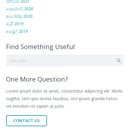
ජනවාරි 2021
දෙසැම්බර් 2020
අගෝස්තු 2020
මැයි 2019
අප්‍රේල් 2019
Find Something Useful
සොයන්න:
One More Question?
Lorem ipsum dolor sit amet, consectetur adipiscing elit. Morbi
sagittis, sem quis lacinia faucibus, orci ipsum gravida tortor,
vel interdum mi sapien ut justo.
CONTACT US