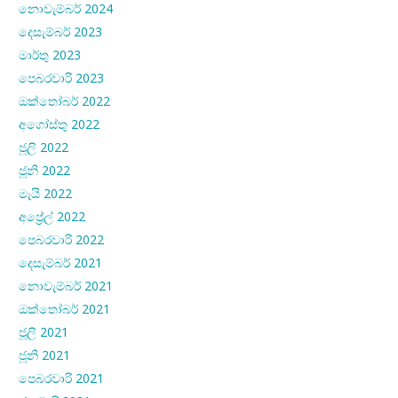
නොවැම්බර් 2024
දෙසැම්බර් 2023
මාර්තු 2023
පෙබරවාරි 2023
ඔක්තෝබර් 2022
අගෝස්තු 2022
ජූලි 2022
ජූනි 2022
මැයි 2022
අප්‍රේල් 2022
පෙබරවාරි 2022
දෙසැම්බර් 2021
නොවැම්බර් 2021
ඔක්තෝබර් 2021
ජූලි 2021
ජූනි 2021
පෙබරවාරි 2021