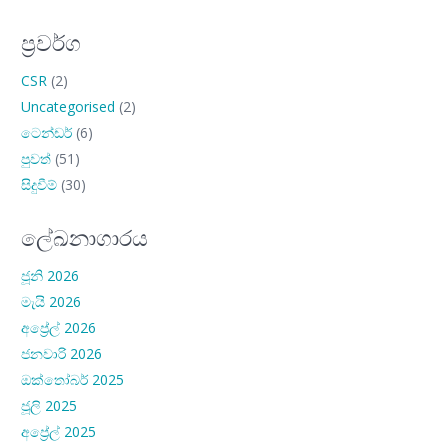
ප්‍රවර්ග
CSR
(2)
Uncategorised
(2)
ටෙන්ඩර්
(6)
පුවත්
(51)
සිදුවීම්
(30)
ලේඛනාගාරය
ජූනි 2026
මැයි 2026
අප්‍රේල් 2026
ජනවාරි 2026
ඔක්තෝබර් 2025
ජූලි 2025
අප්‍රේල් 2025