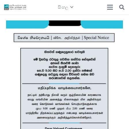
සිංහල