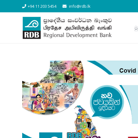
+94 11 203 5454
info@rdb.lk
ම