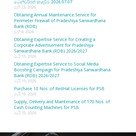
ටෙන්ඩර්පත් කැඳවීම 2026.07.07
ජූනි 23, 2026
Obtaining Annual Maintenance Service for
Perimeter Firewall of Pradeshiya Sanwardhana
Bank (RDB)
ජූනි 8, 2026
Obtaining Expertise Service for Creating a
Corporate Advertisement for Pradeshiya
Sanwardhana Bank (RDB) 2026/2027
මැයි 15, 2026
Obtaining Expertise Service to Social Media
Boosting Campaign for Pradeshiya Sanwardhana
Bank (RDB) 2026/2027
මැයි 15, 2026
Purchase 10 Nos .of RedHat Licenses for PSB
මැයි 15, 2026
Supply, Delivery and Maintenance of 170 Nos. of
Cash Counting Machines for PSB
මැයි 15, 2026