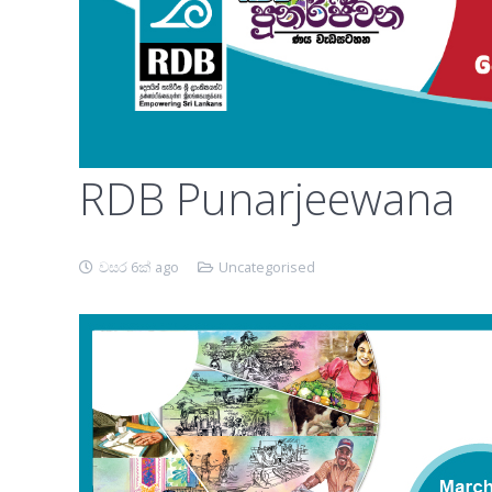
RDB Punarjeewana
වසර 6ක් ago
Uncategorised