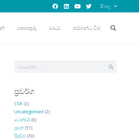
සිංහල
න්
තොරතුරු
මාධ්‍ය
සම්බන්ධ වීම
සොයන්න:
ප්‍රවර්ග
CSR
(2)
Uncategorised
(2)
ටෙන්ඩර්
(6)
පුවත්
(51)
සිදුවීම්
(30)