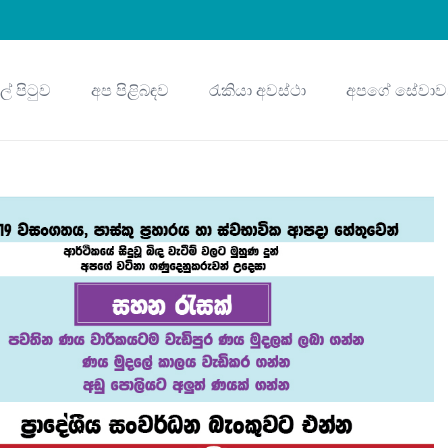
ුල් පිටුව
අප පිළිබඳව
රැකියා අවස්ථා
අපගේ සේවාව