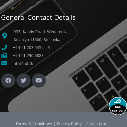
General Contact Details
933, Kandy Road, Wedamulla,
Kelaniya 11600, Sri Lanka.
+94 11 203 5454 – 9
+94 11 290 6883
info@rdb.lk
Terms & Conditions
|
Privacy Policy
|
Web Mail