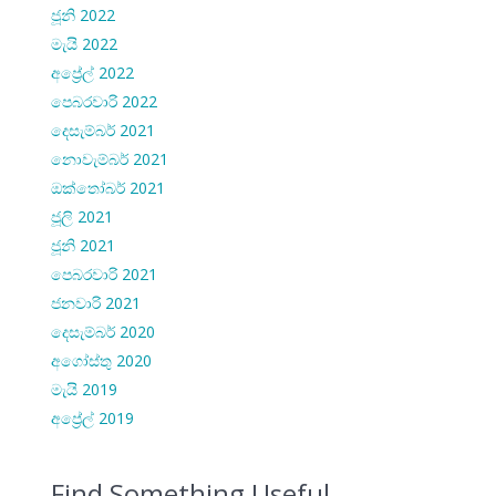
ජූනි 2022
මැයි 2022
අප්‍රේල් 2022
පෙබරවාරි 2022
දෙසැම්බර් 2021
නොවැම්බර් 2021
ඔක්තෝබර් 2021
ජූලි 2021
ජූනි 2021
පෙබරවාරි 2021
ජනවාරි 2021
දෙසැම්බර් 2020
අගෝස්තු 2020
මැයි 2019
අප්‍රේල් 2019
Find Something Useful