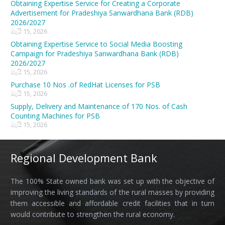
Obtaining Expertise Service for Creating a Corporate
Advertisement for Pradeshiya Sanwardhana Bank (RDB)
2026/2027
මැයි 15, 2026
Obtaining Expertise Service to Social Media Boosting
Campaign for Pradeshiya Sanwardhana Bank (RDB)
2026/2027
මැයි 15, 2026
Purchase 10 Nos .of RedHat Licenses for PSB
මැයි 15, 2026
Supply, Delivery and Maintenance of 170 Nos. of Cash
Counting Machines for PSB
මැයි 15, 2026
Regional Development Bank
The 100% State owned bank was set up with the objective of
improving the living standards of the rural masses by providing
them accessible and affordable credit facilities that in turn
would contribute to strengthen the rural economy.