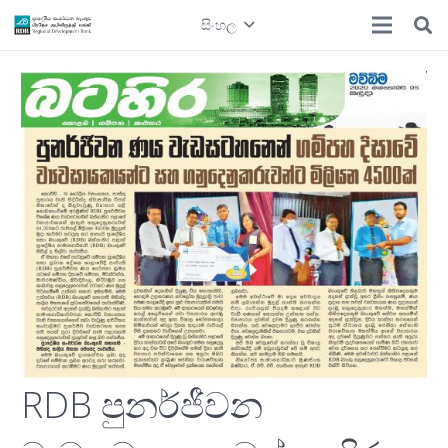
සිංහල
RDB පුනර්ජීවන