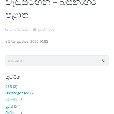
වැඩසටහන – බස්නාහිර
පළාත
වසර 6ක් ago
පුවත්
,
සිදුවීම්
මව්බිම පුවත්පත 2020.10.05
සොයන්න:
ප්‍රවර්ග
CSR
(2)
Uncategorised
(2)
ටෙන්ඩර්
(6)
පුවත්
(51)
සිදුවීම්
(30)