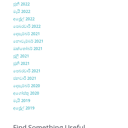
ජූනි 2022
මැයි 2022
අප්‍රේල් 2022
පෙබරවාරි 2022
දෙසැම්බර් 2021
නොවැම්බර් 2021
ඔක්තෝබර් 2021
ජූලි 2021
ජූනි 2021
පෙබරවාරි 2021
ජනවාරි 2021
දෙසැම්බර් 2020
අගෝස්තු 2020
මැයි 2019
අප්‍රේල් 2019
Find Something Useful