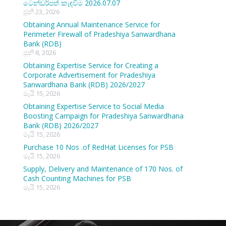
ටෙන්ඩර්පත් කැඳවීම 2026.07.07
ජූනි 23, 2026
Obtaining Annual Maintenance Service for
Perimeter Firewall of Pradeshiya Sanwardhana
Bank (RDB)
ජූනි 8, 2026
Obtaining Expertise Service for Creating a
Corporate Advertisement for Pradeshiya
Sanwardhana Bank (RDB) 2026/2027
මැයි 15, 2026
Obtaining Expertise Service to Social Media
Boosting Campaign for Pradeshiya Sanwardhana
Bank (RDB) 2026/2027
මැයි 15, 2026
Purchase 10 Nos .of RedHat Licenses for PSB
මැයි 15, 2026
Supply, Delivery and Maintenance of 170 Nos. of
Cash Counting Machines for PSB
මැයි 15, 2026