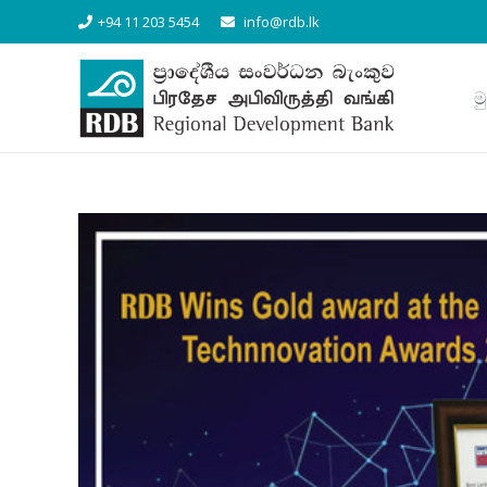
+94 11 203 5454
info@rdb.lk
ම