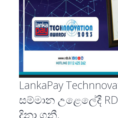
LankaPay Technnova
සම්මාන උළෙලේදී RD
දිනා ගනී.