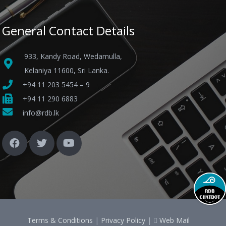
General Contact Details
933, Kandy Road, Wedamulla,
Kelaniya 11600, Sri Lanka.
+94 11 203 5454 – 9
+94 11 290 6883
info@rdb.lk
Terms & Conditions
|
Privacy Policy
|
Web Mail