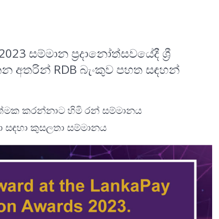
3 සම්මාන ප්‍රදානෝත්සවයේදී ශ්‍රී
යතන අතරින් RDB බැංකුව පහත සඳහන්
ත්මක කරන්නාට හිමි රන් සම්මානය
ා සඳහා කුසලතා සම්මානය