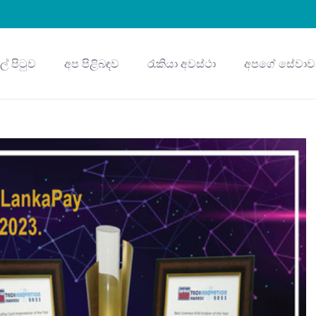
ුල් පිටුව
අප පිළිබඳව
රැකියා අවස්ථා
අපගේ සේවාව