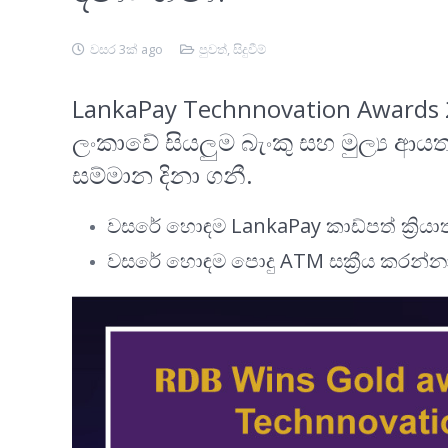
වසර 3ක් ago
පුවත්
,
සිදුවීම්
LankaPay Technnovation Awards 202
ලංකාවේ සියලුම බැංකු සහ මුල්‍ය ආ
සම්මාන දිනා ගනී.
වසරේ හොඳම LankaPay කාඩ්පත් ක්‍රියා
වසරේ හොඳම පොදු ATM සක්‍රීය කරන්න