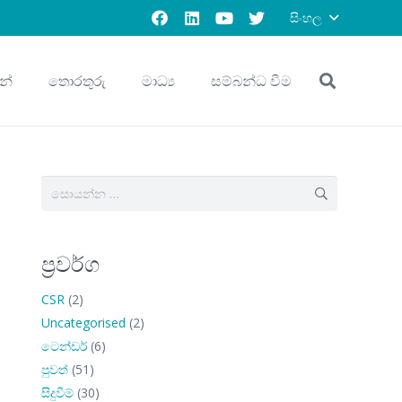
සිංහල
න්
තොරතුරු
මාධ්‍ය
සම්බන්ධ වීම
සොයන්න:
ප්‍රවර්ග
CSR
(2)
Uncategorised
(2)
ටෙන්ඩර්
(6)
පුවත්
(51)
සිදුවීම්
(30)