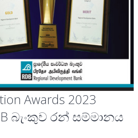
tion Awards 2023
B බැංකුව රන් සම්මානය