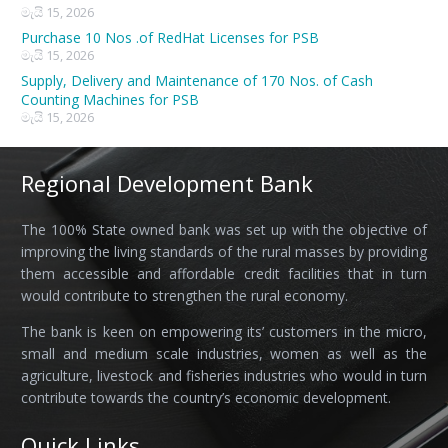
මැයි 15, 2026
Purchase 10 Nos .of RedHat Licenses for PSB
මැයි 15, 2026
Supply, Delivery and Maintenance of 170 Nos. of Cash
Counting Machines for PSB
මැයි 15, 2026
Regional Development Bank
The 100% State owned bank was set up with the objective of
improving the living standards of the rural masses by providing
them accessible and affordable credit facilities that in turn
would contribute to strengthen the rural economy.
The bank is keen on empowering its’ customers in the micro,
small and medium scale industries, women as well as the
agriculture, livestock and fisheries industries who would in turn
contribute towards the country’s economic development.
Quick Links