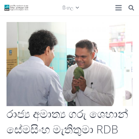
සිංහල
රාජ්‍ය අමාත්‍ය ගරු ශෙහාන්
සේමසිංහ මැතිතුමා RDB