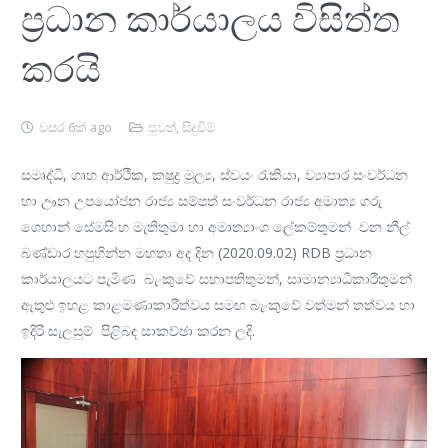
ප්‍රධාන කාර්යාලය විසිත්ත
කරයි
වසර 6ක් ago
පුවත්
,
සිදුවීම්
සමෘද්ධි, ගෘහ ආර්ථීක, ක‍ෂුද්‍ර මූල්‍ය, ස්වයං රැකියා, ව්‍යාපාර සංවර්ධන
හා ඌන උපයෝජන රාජ්‍ය සම්පත් සංවර්ධන රාජ්‍ය අමාත්‍ය ගරු
ශෙහාන් සේමසිංහ මැතිතුමා හා අමාත්‍යාංශ ලේකම්තුමන් වන නීල්
බණ්ඩාර හපුහින්න මහතා අද දින (2020.09.02) RDB ප්‍රධාන
කාර්යාලයට පැමිණ බැංකුවේ සභාපතිතුමන්, සාමාන්‍යාධිකාරීතුමන්
ඇතුළු ඉහළ කාළමණාකාරීත්වය සමඟ බැංකුවේ වත්මන් තත්වය හා
ඉදිරි සැලසුම් පිළිබඳ සාකච්ඡා කරන ලදි.