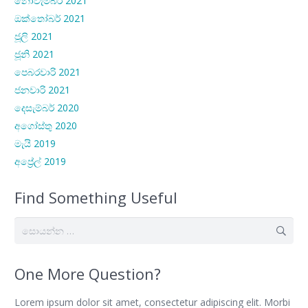
නොවැම්බර් 2021
ඔක්තෝබර් 2021
ජූලි 2021
ජූනි 2021
පෙබරවාරි 2021
ජනවාරි 2021
දෙසැම්බර් 2020
අගෝස්තු 2020
මැයි 2019
අප්‍රේල් 2019
Find Something Useful
සොයන්න:
One More Question?
Lorem ipsum dolor sit amet, consectetur adipiscing elit. Morbi