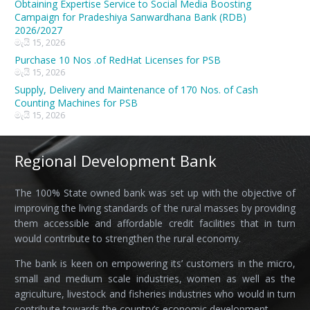
Obtaining Expertise Service to Social Media Boosting
Campaign for Pradeshiya Sanwardhana Bank (RDB)
2026/2027
මැයි 15, 2026
Purchase 10 Nos .of RedHat Licenses for PSB
මැයි 15, 2026
Supply, Delivery and Maintenance of 170 Nos. of Cash
Counting Machines for PSB
මැයි 15, 2026
Regional Development Bank
The 100% State owned bank was set up with the objective of
improving the living standards of the rural masses by providing
them accessible and affordable credit facilities that in turn
would contribute to strengthen the rural economy.
The bank is keen on empowering its’ customers in the micro,
small and medium scale industries, women as well as the
agriculture, livestock and fisheries industries who would in turn
contribute towards the country’s economic development.