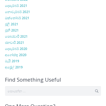
දෙසැම්බර් 2021
නොවැම්බර් 2021
ඔක්තෝබර් 2021
ජූලි 2021
ජූනි 2021
පෙබරවාරි 2021
ජනවාරි 2021
දෙසැම්බර් 2020
අගෝස්තු 2020
මැයි 2019
අප්‍රේල් 2019
Find Something Useful
සොයන්න:
One More Question?