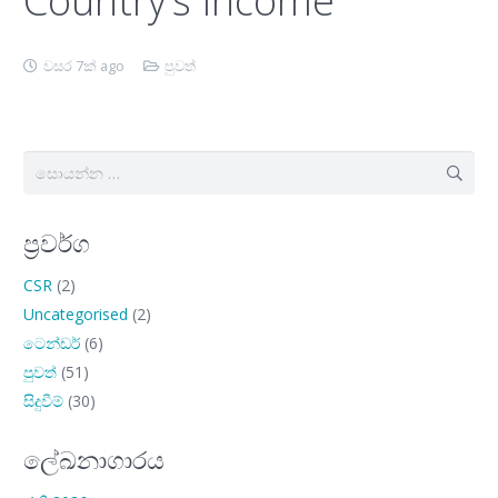
Country’s Income
වසර 7ක් ago
පුවත්
සොයන්න:
ප්‍රවර්ග
CSR
(2)
Uncategorised
(2)
ටෙන්ඩර්
(6)
පුවත්
(51)
සිදුවීම්
(30)
ලේඛනාගාරය