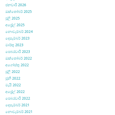
ජනවාරි 2026
ඔක්තෝබර් 2025
ජූලි 2025
අප්‍රේල් 2025
නොවැම්බර් 2024
දෙසැම්බර් 2023
මාර්තු 2023
පෙබරවාරි 2023
ඔක්තෝබර් 2022
අගෝස්තු 2022
ජූලි 2022
ජූනි 2022
මැයි 2022
අප්‍රේල් 2022
පෙබරවාරි 2022
දෙසැම්බර් 2021
නොවැම්බර් 2021