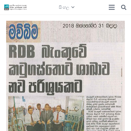
සිංහල