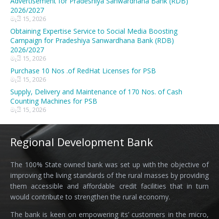
Advertisement for Pradeshiya Sanwardhana Bank (RDB)
2026/2027
මැයි 15, 2026
Obtaining Expertise Service to Social Media Boosting
Campaign for Pradeshiya Sanwardhana Bank (RDB)
2026/2027
මැයි 15, 2026
Purchase 10 Nos .of RedHat Licenses for PSB
මැයි 15, 2026
Supply, Delivery and Maintenance of 170 Nos. of Cash
Counting Machines for PSB
මැයි 15, 2026
Regional Development Bank
The 100% State owned bank was set up with the objective of
improving the living standards of the rural masses by providing
them accessible and affordable credit facilities that in turn
would contribute to strengthen the rural economy.
The bank is keen on empowering its’ customers in the micro,