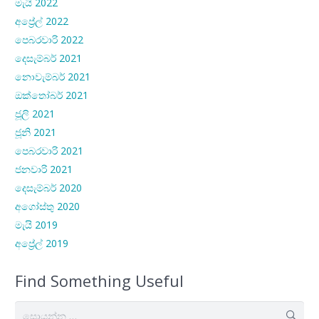
මැයි 2022
අප්‍රේල් 2022
පෙබරවාරි 2022
දෙසැම්බර් 2021
නොවැම්බර් 2021
ඔක්තෝබර් 2021
ජූලි 2021
ජූනි 2021
පෙබරවාරි 2021
ජනවාරි 2021
දෙසැම්බර් 2020
අගෝස්තු 2020
මැයි 2019
අප්‍රේල් 2019
Find Something Useful
සොයන්න: