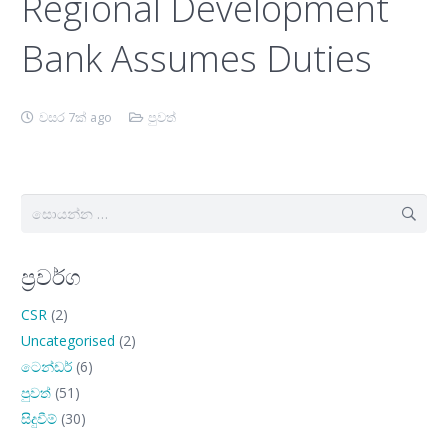
Regional Development
Bank Assumes Duties
වසර 7ක් ago
පුවත්
සොයන්න:
ප්‍රවර්ග
CSR
(2)
Uncategorised
(2)
ටෙන්ඩර්
(6)
පුවත්
(51)
සිදුවීම්
(30)