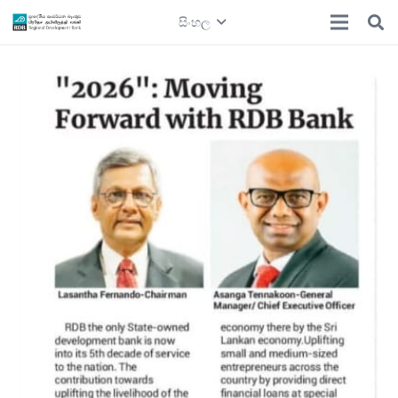
සිංහල