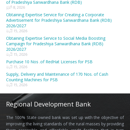
of Pradeshiya Sanwardhana Bank (RDB)
ජූනි 8, 2026
Obtaining Expertise Service for Creating a Corporate
Advertisement for Pradeshiya Sanwardhana Bank (RDB)
2026/2027
මැයි 15, 2026
Obtaining Expertise Service to Social Media Boosting
Campaign for Pradeshiya Sanwardhana Bank (RDB)
2026/2027
මැයි 15, 2026
Purchase 10 Nos .of RedHat Licenses for PSB
මැයි 15, 2026
Supply, Delivery and Maintenance of 170 Nos. of Cash
Counting Machines for PSB
මැයි 15, 2026
Regional Development Bank
The 100% State owned bank was set up with the objective of
improving the living standards of the rural masses by providing