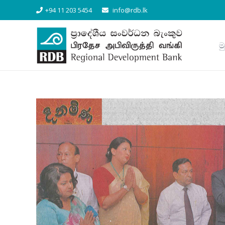
+94 11 203 5454
info@rdb.lk
ම