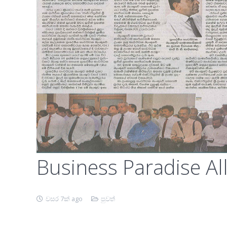
Business Paradise Al
වසර 7ක් ago
පුවත්