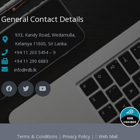
General Contact Details
933, Kandy Road, Wedamulla,
Kelaniya 11600, Sri Lanka.
+94 11 203 5454 – 9
+94 11 290 6883
info@rdb.lk
Terms & Conditions
|
Privacy Policy
|
Web Mail