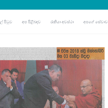
ුල් පිටුව
අප පිළිබඳව
රැකියා අවස්ථා
අපගේ සේවාව