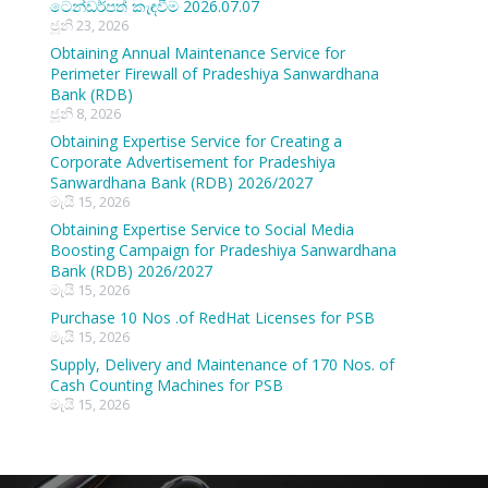
ටෙන්ඩර්පත් කැඳවීම 2026.07.07
ජූනි 23, 2026
Obtaining Annual Maintenance Service for
Perimeter Firewall of Pradeshiya Sanwardhana
Bank (RDB)
ජූනි 8, 2026
Obtaining Expertise Service for Creating a
Corporate Advertisement for Pradeshiya
Sanwardhana Bank (RDB) 2026/2027
මැයි 15, 2026
Obtaining Expertise Service to Social Media
Boosting Campaign for Pradeshiya Sanwardhana
Bank (RDB) 2026/2027
මැයි 15, 2026
Purchase 10 Nos .of RedHat Licenses for PSB
මැයි 15, 2026
Supply, Delivery and Maintenance of 170 Nos. of
Cash Counting Machines for PSB
මැයි 15, 2026