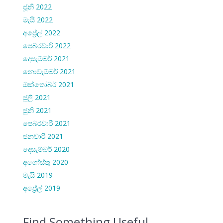
ජූනි 2022
මැයි 2022
අප්‍රේල් 2022
පෙබරවාරි 2022
දෙසැම්බර් 2021
නොවැම්බර් 2021
ඔක්තෝබර් 2021
ජූලි 2021
ජූනි 2021
පෙබරවාරි 2021
ජනවාරි 2021
දෙසැම්බර් 2020
අගෝස්තු 2020
මැයි 2019
අප්‍රේල් 2019
Find Something Useful