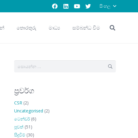
සිංහල
න්
තොරතුරු
මාධ්‍ය
සම්බන්ධ වීම
සොයන්න:
ප්‍රවර්ග
CSR
(2)
Uncategorised
(2)
ටෙන්ඩර්
(6)
පුවත්
(51)
සිදුවීම්
(30)