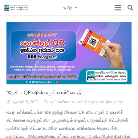
தமிழ்
“தேசிய QR எரிபொருள் பாஸ்” வசதி
ஆகஸ்ட் 5, 2022
கூட்டாண்மை சமூகப் பொறுப்புகள்
,
நிகழ்வுகள்
எமது வர்த்தகப் பங்காளிகளுக்கு இலவச QR எரிபொருள் அனுமதிச்
சீட்டுகளை வழங்கும் தீபா முழுவதிலும் சமூகப் பாதுகாப்புத் திட்டத்தின்
முன்னோடித் திட்டமாக, இந்த வசதியை ஹிக்கடுவ, மெதவாச்சி,
புஜாபிட்டிய, அஹெலியகொட மற்றும் மஹாஓயா ஆகிய இடங்களிலிருந்து