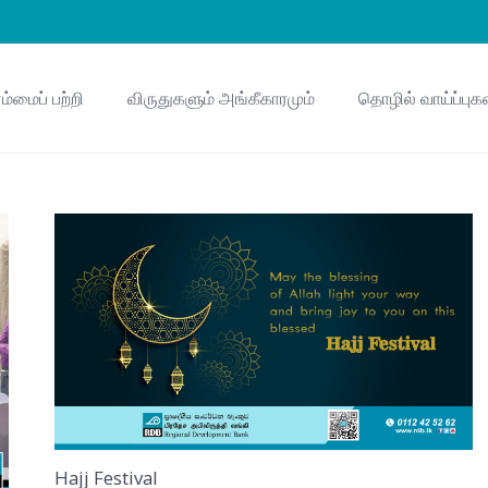
ம்மைப் பற்றி
விருதுகளும் அங்கீகாரமும்
தொழில் வாய்ப்புக
Hajj Festival