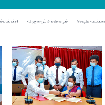
ம்மைப் பற்றி
விருதுகளும் அங்கீகாரமும்
தொழில் வாய்ப்புக