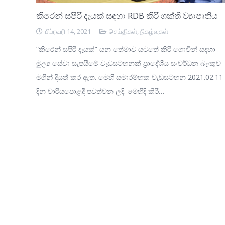
කිරෙන් සපිරි දැයක් සඳහා RDB කිරි ශක්ති ව්‍යාපෘතිය
பிப்ரவரி 14, 2021
செய்திகள்
,
நிகழ்வுகள்
“කිරෙන් සපිරි දැයක්” යන තේමාව යටතේ කිරි ගොවීන් සදහා
මුල්‍ය සේවා සැපයීමේ වැඩසටහනක් ප්‍රාදේශීය සංවර්ධන බැංකුව
මගින් දියත් කර ඇත. මෙහි සමාරම්භක වැඩසටහන 2021.02.11
දින වාරියපොළදී පවත්වන ලදී. මෙහිදී කිරි…