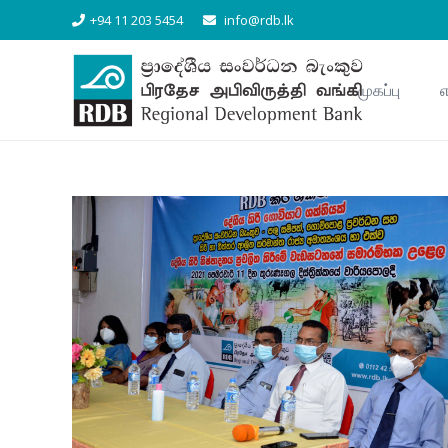
+94 11 203 5454
info@rdb.lk
முகப்பு
எ