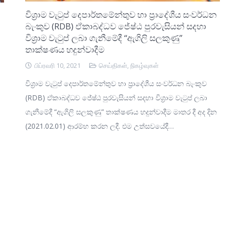
විශ්‍රාම වැටුප් දෙපාර්තමේන්තුව හා ප්‍රාදේශීය සංවර්ධන
බැංකුව (RDB) ඒකාබද්ධව ජේෂ්ඨ පුරවැසියන් සදහා
විශ්‍රාම වැටුප් ලබා ගැනීමේදී “ඇගිලි සලකුණු”
තාක්ෂණය හදුන්වාදීම
பிப்ரவரி 10, 2021
செய்திகள்
,
நிகழ்வுகள்
විශ්‍රාම වැටුප් දෙපාර්තමේන්තුව හා ප්‍රාදේශීය සංවර්ධන බැංකුව
(RDB) ඒකාබද්ධව ජේෂ්ඨ පුරවැසියන් සදහා විශ්‍රාම වැටුප් ලබා
ගැනීමේදී “ඇගිලි සලකුණු” තාක්ෂණය හදුන්වාදීම මාතර දී අද දින
(2021.02.01) ආරම්භ කරන ලදී. එම උත්සවයේදී…