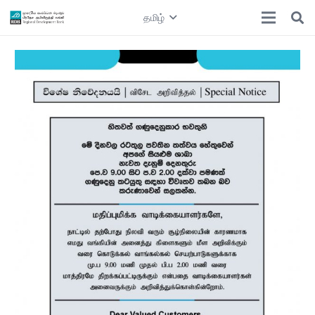
தமிழ்