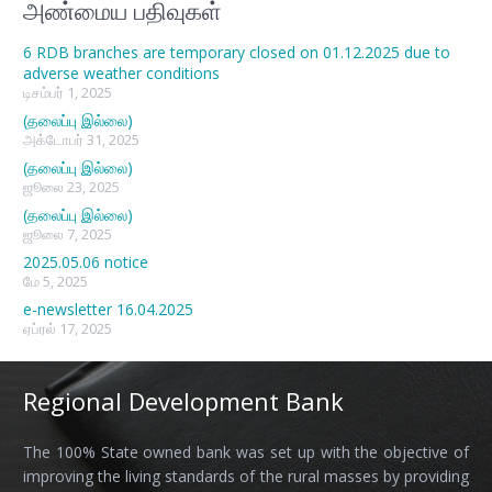
அண்மைய பதிவுகள்
6 RDB branches are temporary closed on 01.12.2025 due to
adverse weather conditions
டிசம்பர் 1, 2025
(தலைப்பு இல்லை)
அக்டோபர் 31, 2025
(தலைப்பு இல்லை)
ஜூலை 23, 2025
(தலைப்பு இல்லை)
ஜூலை 7, 2025
2025.05.06 notice
மே 5, 2025
e-newsletter 16.04.2025
ஏப்ரல் 17, 2025
Regional Development Bank
The 100% State owned bank was set up with the objective of
improving the living standards of the rural masses by providing