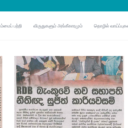
ம்மைப் பற்றி
விருதுகளும் அங்கீகாரமும்
தொழில் வாய்ப்புக