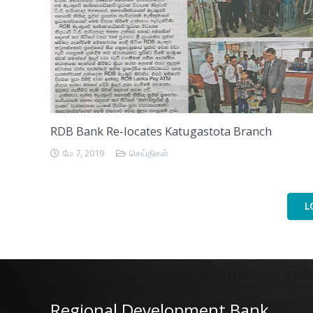
RDB Bank Re-locates Katugastota Branch
மே 7, 2019
செய்திகள்
L
Regional Development Bank