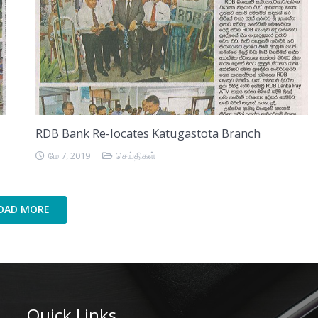
RDB Bank Re-locates Katugastota Branch
மே 7, 2019
செய்திகள்
OAD MORE
Quick Links