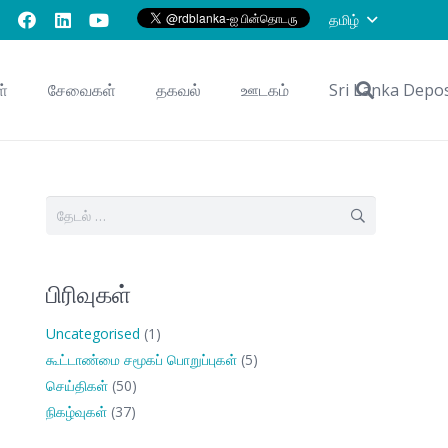
தமிழ்
ள்
சேவைகள்
தகவல்
ஊடகம்
Sri Lanka Depo
இதற்காகத்
தேடு:
பிரிவுகள்
Uncategorised
(1)
கூட்டாண்மை சமூகப் பொறுப்புகள்
(5)
செய்திகள்
(50)
நிகழ்வுகள்
(37)