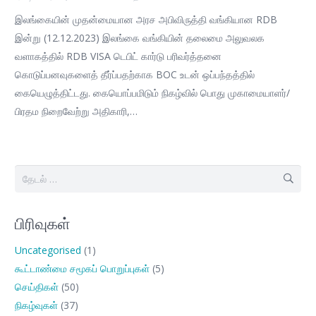
இலங்கையின் முதன்மையான அரச அபிவிருத்தி வங்கியான RDB
இன்று (12.12.2023) இலங்கை வங்கியின் தலைமை அலுவலக
வளாகத்தில் RDB VISA டெபிட் கார்டு பரிவர்த்தனை
கொடுப்பனவுகளைத் தீர்ப்பதற்காக BOC உடன் ஒப்பந்தத்தில்
கையெழுத்திட்டது. கையொப்பமிடும் நிகழ்வில் பொது முகாமையாளர்/
பிரதம நிறைவேற்று அதிகாரி,…
இதற்காகத்
தேடு:
பிரிவுகள்
Uncategorised
(1)
கூட்டாண்மை சமூகப் பொறுப்புகள்
(5)
செய்திகள்
(50)
நிகழ்வுகள்
(37)