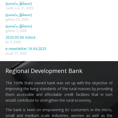
(தலைப்பு இல்லை)
அக்டோபர் 31, 2025
(தலைப்பு இல்லை)
ஜூலை 23, 2025
(தலைப்பு இல்லை)
ஜூலை 7, 2025
2025.05.06 notice
மே 5, 2025
e-newsletter 16.04.2025
ஏப்ரல் 17, 2025
Regional Development Bank
The 100% State owned bank was set up with the objective of
improving the living standards of the rural masses by providing
them accessible and affordable credit facilities that in turn
would contribute to strengthen the rural economy.
The bank is keen on empowering its’ customers in the micro,
small and medium scale industries, women as well as the