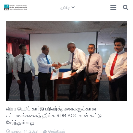
தமிழ்
விசா டெபிட் கார்டு பரிவர்த்தனைகளுக்கான
கட்டணங்களைத் தீர்க்க RDB BOC உடன் கூட்டு
சேர்ந்துள்ளது
டிசம்பர் 14, 2023
செய்திகள்