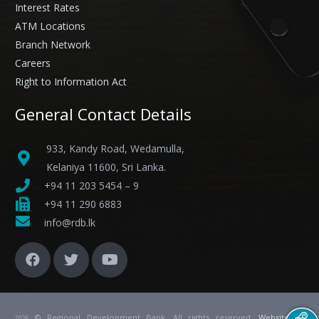
Interest Rates
ATM Locations
Branch Network
Careers
Right to Information Act
General Contact Details
933, Kandy Road, Wedamulla,
Kelaniya 11600, Sri Lanka.
+94 11 203 5454 – 9
+94 11 290 6883
info@rdb.lk
© Regional Development Bank. All rights reserved.
Website
by
2026