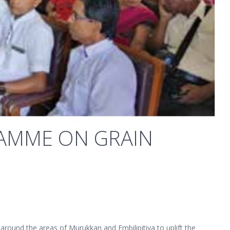
AMME ON GRAIN
und the areas of Murukkan and Embilipitiya to uplift the