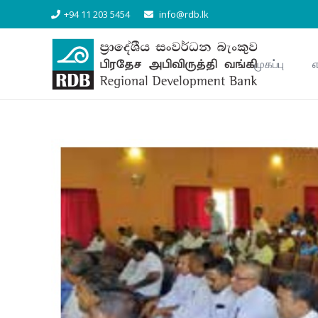
+94 11 203 5454
info@rdb.lk
முகப்பு
எ