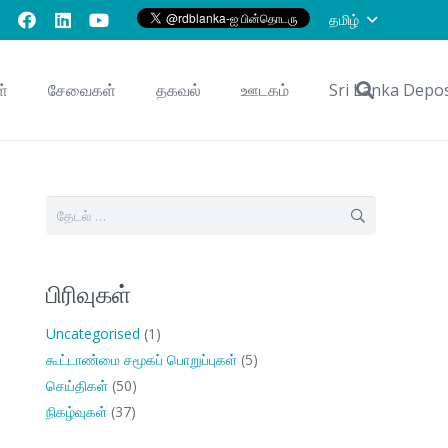
தமிழ்
ள்
சேவைகள்
தகவல்
ஊடகம்
Sri Lanka Depo
இதற்காகத்
தேடு:
பிரிவுகள்
Uncategorised
(1)
கூட்டாண்மை சமூகப் பொறுப்புகள்
(5)
செய்திகள்
(50)
நிகழ்வுகள்
(37)