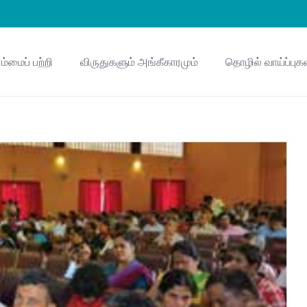
ம்மைப் பற்றி
விருதுகளும் அங்கீகாரமும்
தொழில் வாய்ப்புக