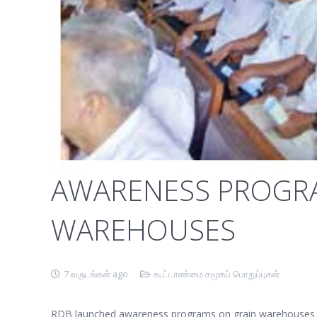
AWARENESS PROGR
WAREHOUSES
7 வருடங்கள் ago
கூட்டாண்மை சமூகப் பொறுப்புகள்
RDB launched awareness programs on grain warehouses aro