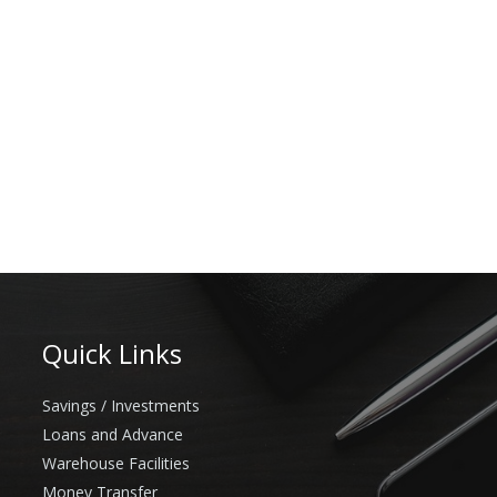
Quick Links
Savings / Investments
Loans and Advance
Warehouse Facilities
Money Transfer