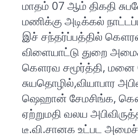
மாதம் 07 ஆம் திகதி சு
மணிக்கு அடிக்கல் நாட்டப்
இச் சந்தர்ப்பத்தில் கௌ
விளையாட்டு துறை அமைச்
கௌரவ சமூர்த்தி, மனை ப
சுயதொழில்,வியாபார அபி
ஷெஹான் சேமசிங்க, க
ஏற்றுமதி வலய அபிவிருத
டீ.வி.சானக உட்பட அமைச்