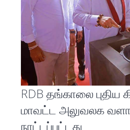
RDB தங்காலை புதிய க
மாவட்ட அலுவலக வளாகத
நாட்டப்பட்டது