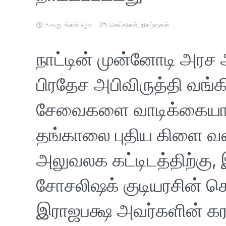
5 வருடங்கள் ago
செய்திகள்
,
நிகழ்வுகள்
நாட்டின் முன்னோடி அரச 
பிரதேச அபிவிருத்தி வங்
சேவைகளை வாடிக்கையாள
தங்காலை புதிய கிளை வளா
அலுவலக கட்டிடத்திற்க
சோசலிஷக் குடியரசின் க
இராஜபக்ஷ அவர்களின் கர