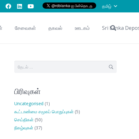
தமிழ்
ள்
சேவைகள்
தகவல்
ஊடகம்
Sri Lanka Depo
இதற்காகத்
தேடு:
பிரிவுகள்
Uncategorised
(1)
கூட்டாண்மை சமூகப் பொறுப்புகள்
(5)
செய்திகள்
(50)
நிகழ்வுகள்
(37)