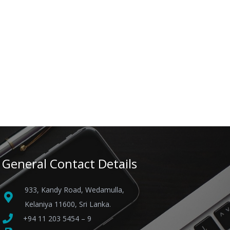
General Contact Details
933, Kandy Road, Wedamulla,
Kelaniya 11600, Sri Lanka.
+94 11 203 5454 – 9