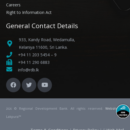
Careers
Right to Information Act
General Contact Details
933, Kandy Road, Wedamulla,
Kelaniya 11600, Sri Lanka.
+94 11 203 5454 – 9
+94 11 290 6883
info@rdb.lk
© Regional Development Bank. All rights reserved.
Website
by
2026
Lakpura™