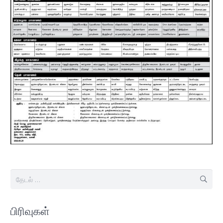
இதற்காகத்
தேடு:
பிரிவுகள்