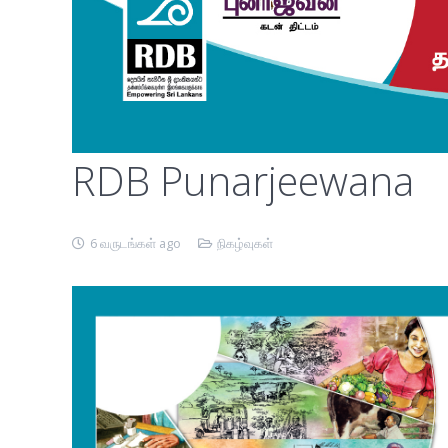
RDB Punarjeewana
6 வருடங்கள் ago
நிகழ்வுகள்