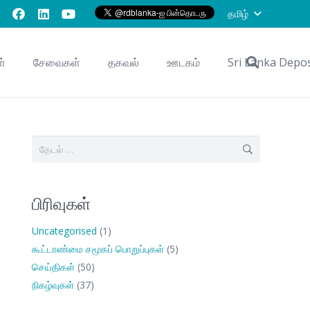
தமிழ்
ள்
சேவைகள்
தகவல்
ஊடகம்
Sri Lanka Depo
இதற்காகத்
தேடு:
பிரிவுகள்
Uncategorised
(1)
கூட்டாண்மை சமூகப் பொறுப்புகள்
(5)
செய்திகள்
(50)
நிகழ்வுகள்
(37)