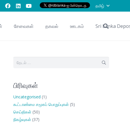
தமிழ்
ள்
சேவைகள்
தகவல்
ஊடகம்
Sri Lanka Depo
இதற்காகத்
தேடு:
பிரிவுகள்
Uncategorised
(1)
கூட்டாண்மை சமூகப் பொறுப்புகள்
(5)
செய்திகள்
(50)
நிகழ்வுகள்
(37)