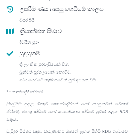
උපරිම ණය ආපසු ගෙවීමේ කාලය
වසර 5යි
ක්‍රියාත්මක සීමාව
දිවයින පුරා
සුදුසුකම්
ශ්‍රී ලාංකික පුරවැසියෙක් වීම.
බුන්වත් පුද්ගලයෙක් නොවීම.
ණය ගෙවීමේ හැකියාවෙන් යුත් අයෙකු වීම.
*කොන්දේසි සහිතයි.
(ගිණුමට අදාළ ඕනෑම කොන්දේසියක් හෝ පහසුකමක් වෙනස්
කිරීමේ, එකතු කිරීමේ හෝ සංශෝධනය කිරීමේ පූර්ණ බලය RDB
සතුය.)
වැඩිදුර විස්තර සඳහා කරුණාකර ඔබගේ ළඟම පිහිටි RDB ශාඛාවේ