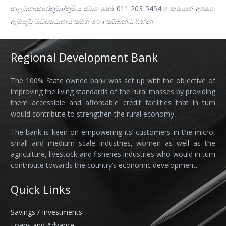
කළමනාකාරතුමා/තුමිය සමග හෝ 011 203 5454 අංකයෙන් අපගේ
ඇමතුම් මධ්‍යස්ථානය සමග හෝ සම්බන්ධ වන්න.
Regional Development Bank
The 100% State owned bank was set up with the objective of
improving the living standards of the rural masses by providing
them accessible and affordable credit facilities that in turn
would contribute to strengthen the rural economy.
The bank is keen on empowering its’ customers in the micro,
small and medium scale industries, women as well as the
agriculture, livestock and fisheries industries who would in turn
contribute towards the country’s economic development.
Quick Links
Savings / Investments
Loans and Advance