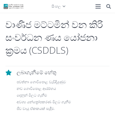
සිංහල
වාණිජ මට්ටමින් වන කිරි
සංවර්ධන ණය යෝජනා
ක්‍රමය (CSDDLS)
ලබාගැනීමේ හේතු
පවත්නා ගොවිපොළ වැඩිදියුණුව
නව ගොවිපොළ ආරම්භය
දෙනුන් මිලට ගැනීම
අවශ්‍ය යන්ත්‍රෝපකරණ මිලට ගැනීම
ජීව වායු ඒකකයක් සෑදීම.