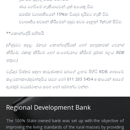
ණය ගෙවීමේ හැකියාවෙන් යුත් අයෙකු වීම.
සමස්ත ව්‍යාපෘතියෙන් 15%ක වියදම දැරීමට හැකි වීම.
ව්‍යාපෘතිය අවසන් කිරීමෙන් පසුව අවම දෙනුන් 7ක්වත් සිටීම.
**කොන්දේසි සහිතයි.
(ගිණුමට අදාළ ඕනෑම කොන්දේසියක් හෝ පහසුකමක් වෙනස්
කිරීමේ, එකතු කිරීමේ හෝ සංශෝධනය කිරීමේ පූර්ණ බලය RDB
සතුය.)
වැඩිදුර විස්තර සඳහා කරුණාකර ඔබගේ ළඟම පිහිටි RDB ශාඛාවේ
කළමනාකාරතුමා/තුමිය සමග හෝ 011 203 5454 අංකයෙන් අපගේ
ඇමතුම් මධ්‍යස්ථානය සමග හෝ සම්බන්ධ වන්න.
Regional Development Bank
The 100% State owned bank was set up with the objective of
improving the living standards of the rural masses by providing