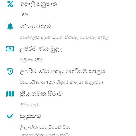
පොලී අනුපාත
16%
ණය සුරැකුම
පෞද්ගලික ඇපකරුවන්, නිශ්චල හා චංචල දේපල
උපරිම ණය මුදල
මිලියන 25යි
උපරිම ණය ආපසු ගෙවීමේ කාලය
වසර 6යි (මාස 12ක නිදහස් කාලයද ඇතුළත්ව)
ක්‍රියාත්මක සීමාව
දිවයින පුරා
සුදුසුකම්
ශ්‍රී ලාංකික පුරවැසියෙක් වීම.
බුන්වත් පුද්ගලයෙක් නොවීම.