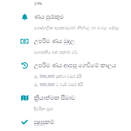
24%
ණය සුරැකුම
පෞද්ගලික ඇපකරුවන්, නිශ්චල හා චංචල දේපල
උපරිම ණය මුදල
ව්‍යාපෘතිය මත පදනම් වේ.
උපරිම ණය ආපසු ගෙවීමේ කාලය
රු. 500,000 දක්වා වසර 2යි
රු. 500,000 ට වැඩි වසර 3යි.
ක්‍රියාත්මක සීමාව
දිවයින පුරා
සුදුසුකම්