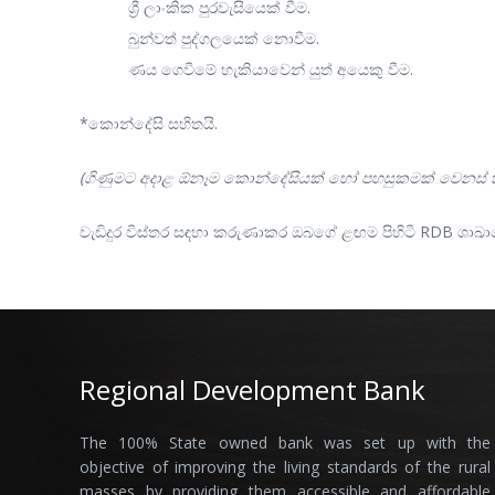
ශ්‍රී ලාංකික පුරවැසියෙක් වීම.
බුන්වත් පුද්ගලයෙක් නොවීම.
ණය ගෙවීමේ හැකියාවෙන් යුත් අයෙකු වීම.
*කොන්දේසි සහිතයි.
(ගිණුමට අදාළ ඕනෑම කොන්දේසියක් හෝ පහසුකමක් වෙනස් කි
වැඩිදුර විස්තර සඳහා කරුණාකර ඔබගේ ළඟම පිහිටි RDB ශා
Regional Development Bank
The 100% State owned bank was set up with the
objective of improving the living standards of the rural
masses by providing them accessible and affordable