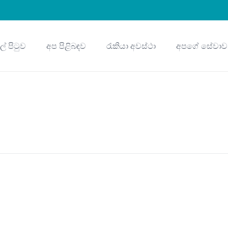
ුල් පිටුව
අප පිළිබඳව
රැකියා අවස්ථා
අපගේ සේවාව