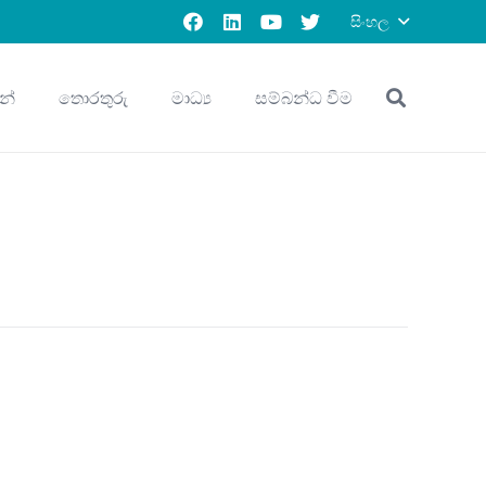
සිංහල
න්
තොරතුරු
මාධ්‍ය
සම්බන්ධ වීම