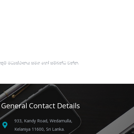
ුම් මධ්‍යස්ථානය සමග හෝ සම්බන්ධ වන්න.
General Contact Details
933, Kandy Road, Wedamulla,
Kelaniya 11600, Sri Lanka.