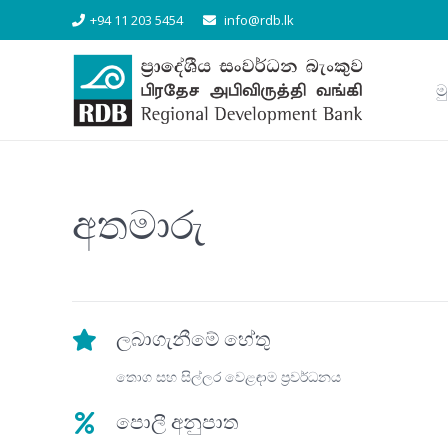
+94 11 203 5454
info@rdb.lk
ම
අතමාරු
ලබාගැනීමේ හේතු
තොග සහ සිල්ලර වෙළඳාම ප්‍රවර්ධනය
පොලී අනුපාත