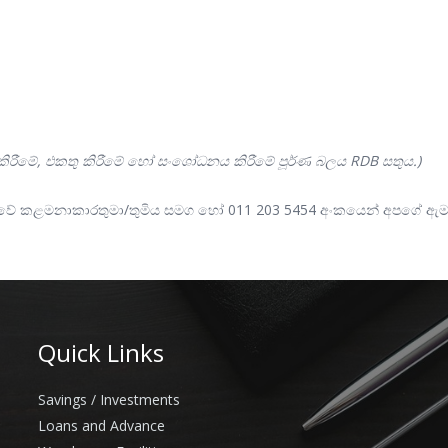
රීමේ, එකතු කිරීමේ හෝ සංශෝධනය කිරීමේ පූර්ණ බලය RDB සතුය.)
ඛාවේ කළමනාකාරතුමා/තුමිය සමග හෝ 011 203 5454 අංකයෙන් අපගේ ඇමත
Quick Links
Savings / Investments
Loans and Advance