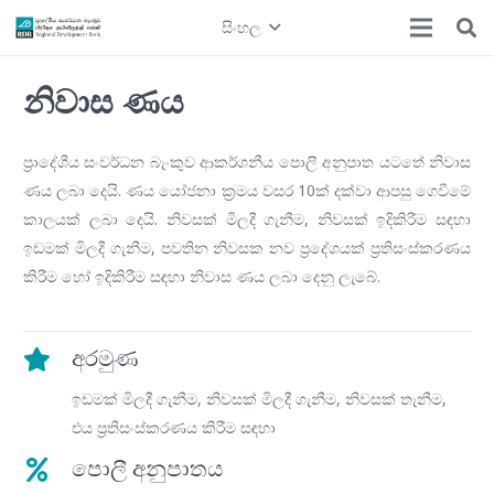
සිංහල
නිවාස ණය
ප්‍රාදේශීය සංවර්ධන බැංකුව ආකර්ශනීය පොලී අනුපාත යටතේ නිවාස
ණය ලබා දෙයි. ණය යෝජනා ක්‍රමය වසර 10ක් දක්වා ආපසු ගෙවීමේ
කාලයක් ලබා දෙයි. නිවසක් මිලදී ගැනීම, නිවසක් ඉදිකිරීම සඳහා
ඉඩමක් මිලදී ගැනීම, පවතින නිවසක නව ප්‍රදේශයක් ප්‍රතිසංස්කරණය
කිරීම හෝ ඉදිකිරීම සඳහා නිවාස ණය ලබා දෙනු ලැබේ.
අරමුණ
ඉඩමක් මිලදී ගැනීම, නිවසක් මිලදී ගැනීම, නිවසක් තැනීම,
එය ප්‍රතිසංස්කරණය කිරීම සඳහා
පොලී අනුපාතය