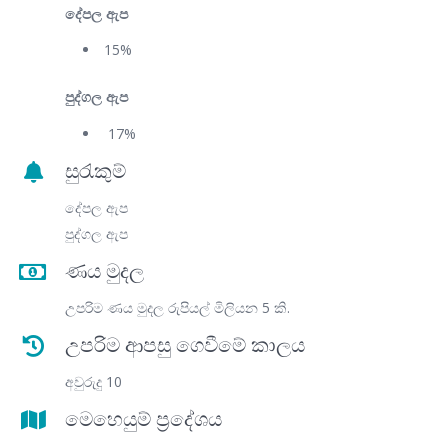
දේපල ඇප
15%
පුද්ගල ඇප
17%
සුරැකුම්
දේපල ඇප
පුද්ගල ඇප
ණය මුදල
උපරිම ණය මුදල රුපියල් මිලියන 5 කි.
උපරිම ආපසු ගෙවීමේ කාලය
අවුරුදු 10
මෙහෙයුම් ප්‍රදේශය