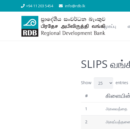
+94 11 203 5454
info@rdb.lk
முகப்பு
எ
SLIPS வங்க
Show
entries
கிளையின்
#
1
அகலவத்தை
2
அகரப்பத்தன