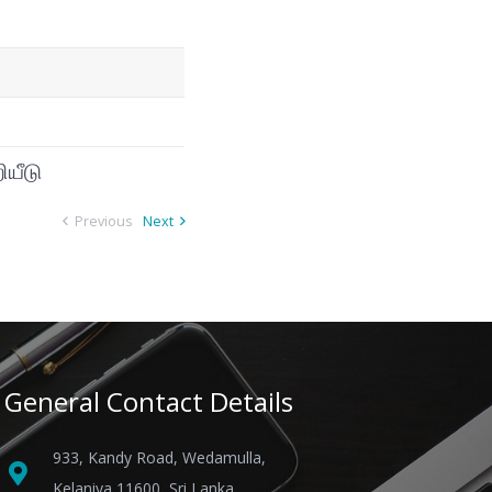
ியீடு
Previous
Next
General Contact Details
933, Kandy Road, Wedamulla,
Kelaniya 11600, Sri Lanka.