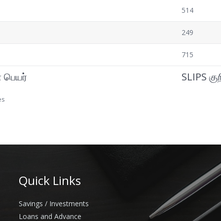
514
249
715
 பெயர்
SLIPS குற
es
Quick Links
Savings / Investments
Loans and Advance