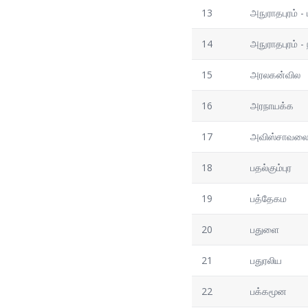
13
அநுராதபுரம் - 
14
அநுராதபுரம் -
15
அரலகன்வில
16
அரநாயக்க
17
அவிஸ்சாவல
18
பதல்கும்புர
19
பத்தேகம
20
பதுளை
21
பதுரலிய
22
பக்கமூன