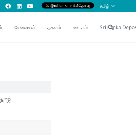
தமிழ்
ள்
சேவைகள்
தகவல்
ஊடகம்
Sri Lanka Depo
ியீடு