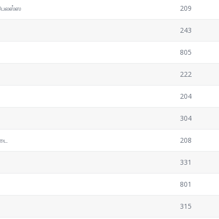
ெலஸ்ஸ
209
243
ு
805
222
204
304
டை
208
331
801
315