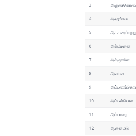
3
அகுணகொலப
4
அஹங்கம
5
அக்கரைப்பற்ற
6
அக்மீமனை
7
அக்குரஸ்ஸ
8
அலவ்வ
9
அம்பலாங்கொ
10
அம்பன்பொல
11
அம்பாறை
12
ஆனைமடு