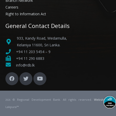
Branch Network
Careers
Right to Information Act
General Contact Details
933, Kandy Road, Wedamulla,
Kelaniya 11600, Sri Lanka.
+94 11 203 5454 – 9
+94 11 290 6883
info@rdb.lk
© Regional Development Bank. All rights reserved.
Website
by
2026
Lakpura™