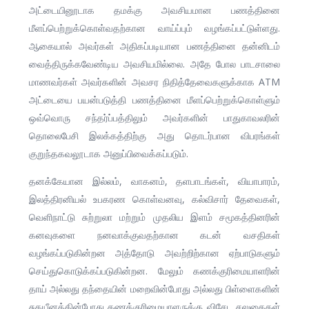
அட்டையினூடாக தமக்கு அவசியமான பணத்தினை
மீளப்பெற்றுக்கொள்வதற்கான வாய்ப்பும் வழங்கப்பட்டுள்ளது.
ஆகையால் அவர்கள் அதிகப்படியான பணத்தினை தன்னிடம்
வைத்திருக்கவேண்டிய அவசியமில்லை. அதே போல பாடசாலை
மாணவர்கள் அவர்களின் அவசர நிதித்தேவைகளுக்காக ATM
அட்டையை பயன்படுத்தி பணத்தினை மீளப்பெற்றுக்கொள்ளும்
ஒவ்வொரு சந்தர்ப்பத்திலும் அவர்களின் பாதுகாவலரின்
தொலைபேசி இலக்கத்திற்கு அது தொடர்பான விபரங்கள்
குறுந்தகவலூடாக அனுப்பிவைக்கப்படும்.
தனக்கேயான இல்லம், வாகனம், தளபாடங்கள், வியாபாரம்,
இலத்திரனியல் உபகரண கொள்வனவு, கல்விசார் தேவைகள்,
வெளிநாட்டு சுற்றுலா மற்றும் முதலிய இளம் சமூகத்தினரின்
கனவுகளை நனவாக்குவதற்கான கடன் வசதிகள்
வழங்கப்படுகின்றன அத்தோடு அவற்றிற்கான ஏற்பாடுகளும்
செய்துகொடுக்கப்படுகின்றன. மேலும் கணக்குரிமையாளரின்
தாய் அல்லது தந்தையின் மறைவின்போது அல்லது பிள்ளைகளின்
சுகயீனத்தின்போது கணக்குரிமையாளருக்கு விசேட சலுகைகள்