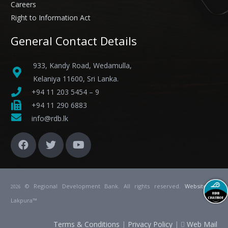
Careers
Right to Information Act
General Contact Details
933, Kandy Road, Wedamulla,
Kelaniya 11600, Sri Lanka.
+94 11 203 5454 – 9
+94 11 290 6883
info@rdb.lk
© Regional Development Bank. All rights reserved.
Website
by
2026
Lakpura™
Terms & Conditions
|
Privacy Policy
|
Web Mail