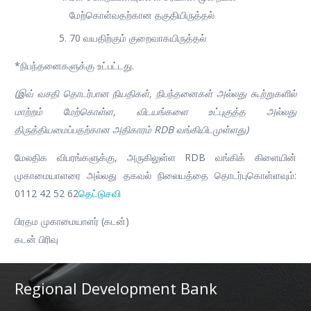
மேற்கொள்வதற்கான தகுதியிருத்தல்
70 வயதிற்கும் குறைவாகயிருத்தல்
*நிபந்தனைகளுக்கு உட்பட்டது.
(இவ் வசதி தொடர்பான நியதிகள், நிபந்தனைகள் அல்லது கூற்றுகளில்
மாற்றம் மேற்கொள்ள, விடயங்களை உட்புகுத்த அல்லது
திருத்தியமைப்பதற்கான அதிகாரம் RDB வங்கியிடமுள்ளது)
மேலதிக விபரங்களுக்கு, அருகிலுள்ள RDB வங்கிக் கிளையின்
முகாமையாளரை அல்லது தகவல் நிலையத்தை தொடர்புகொள்ளவும்:
0112 42 52 62
தெட்டுசவி
பிரதம முகாமையாளர் (கடன்)
கடன் பிரிவு
Regional Development Bank