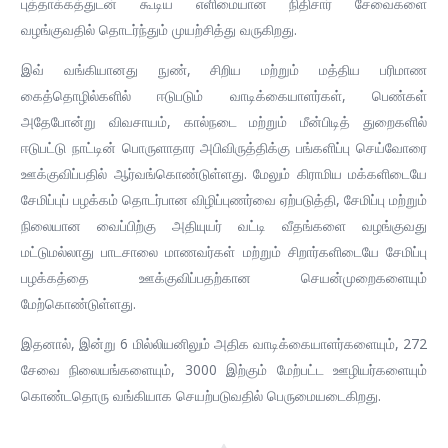
புத்தாக்கத்துடன் கூடிய எளிமையான நிதிசார் சேவைகளை
வழங்குவதில் தொடர்ந்தும் முயற்சித்து வருகிறது.
இவ் வங்கியானது நுண், சிறிய மற்றும் மத்திய பரிமாண
கைத்தொழில்களில் ஈடுபடும் வாடிக்கையாளர்கள், பெண்கள்
அதேபோன்று விவசாயம், கால்நடை மற்றும் மீன்பிடித் துறைகளில்
ஈடுபட்டு நாட்டின் பொருளாதார அபிவிருத்திக்கு பங்களிப்பு செய்வோரை
ஊக்குவிப்பதில் ஆர்வங்கொண்டுள்ளது. மேலும் கிராமிய மக்களிடையே
சேமிப்புப் பழக்கம் தொடர்பான விழிப்புணர்வை ஏற்படுத்தி, சேமிப்பு மற்றும்
நிலையான வைப்பிற்கு அதியுயர் வட்டி வீதங்களை வழங்குவது
மட்டுமல்லாது பாடசாலை மாணவர்கள் மற்றும் சிறார்களிடையே சேமிப்பு
பழக்கத்தை ஊக்குவிப்பதற்கான செயன்முறைகளையும்
மேற்கொண்டுள்ளது.
இதனால், இன்று 6 மில்லியனிலும் அதிக வாடிக்கையாளர்களையும், 272
சேவை நிலையங்களையும், 3000 இற்கும் மேற்பட்ட ஊழியர்களையும்
கொண்டதொரு வங்கியாக செயற்படுவதில் பெருமையடைகிறது.