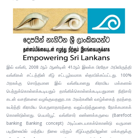
இவ் வங்கி, 2008 ஆம் ஆண்டின் 41ஆம் இலக்க பிரதேச அபிவிருத்தி
வங்கிகள் சட்டத்தின் கீழ் சட்டபூர்வமாக ஸ்தாபிக்கப்பட்டது. 100%
அரசுக்கு சொந்தமான இவ் வங்கியானது கிராமிய மக்களால்
பெற்றுக்கொள்ளக்கூடியதும் தாங்கிக்கொள்ளக்கூடியதுமான நிதிசார்
கடன் வசதிகளை வழங்குவதனூடாக அவர்களின் வாழ்க்கைத் தரத்தை
உயர்த்தி கிராமிய பொருளாதாரத்தை வலுப்படுத்துவதை நோக்கமாகக்
கொண்டுள்ளது. பெயார்பூட் வங்கிசார் எண்ணக்கருவை (Barefoot
banking Banking concept) அடிப்படையாகக்கொண்டு வருமான
படிநிலையில் மத்திய நிலை மற்றும் கீழ்ப்பகுதியிலுள்ள மக்களுக்கு