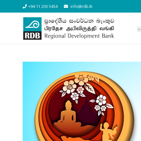
+94 11 203 5454
info@rdb.lk
ම