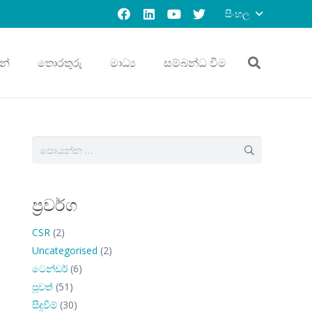
සිංහල
න්
තොරතුරු
මාධ්‍ය
සම්බන්ධ වීම
සොයන්න:
ප්‍රවර්ග
CSR
(2)
Uncategorised
(2)
ටෙන්ඩර්
(6)
පුවත්
(51)
සිදුවීම්
(30)