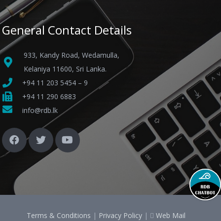
General Contact Details
933, Kandy Road, Wedamulla,
Kelaniya 11600, Sri Lanka.
+94 11 203 5454 – 9
+94 11 290 6883
info@rdb.lk
Terms & Conditions
|
Privacy Policy
|
Web Mail