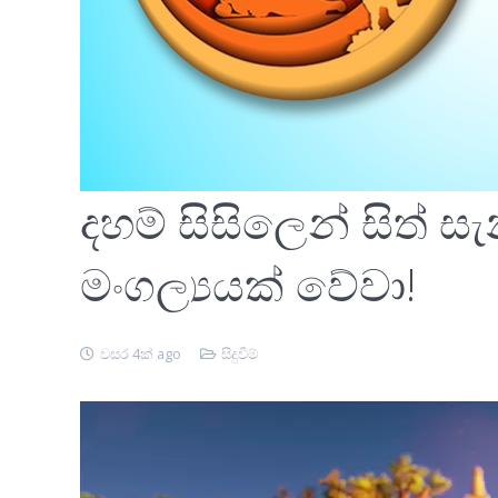
දහම් සිසිලෙන් සිත්
මංගල්‍යයක් වේවා!
වසර 4ක් ago
සිදුවීම්
වීඩියෝ
ධාවකය