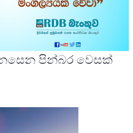
 සැනසෙන පින්බර වෙසක්