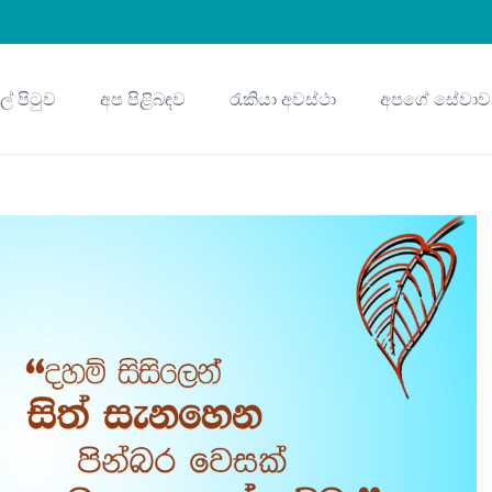
ුල් පිටුව
අප පිළිබඳව
රැකියා අවස්ථා
අපගේ සේවාව