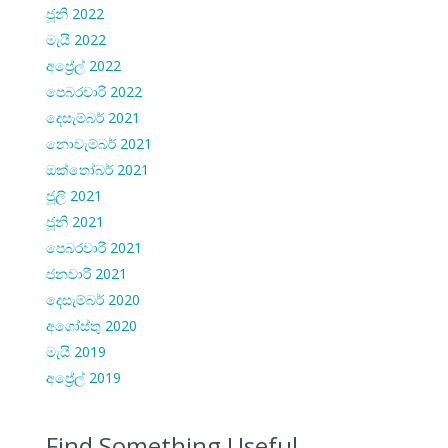
ජූනි 2022
මැයි 2022
අප්‍රේල් 2022
පෙබරවාරි 2022
දෙසැම්බර් 2021
නොවැම්බර් 2021
ඔක්තෝබර් 2021
ජූලි 2021
ජූනි 2021
පෙබරවාරි 2021
ජනවාරි 2021
දෙසැම්බර් 2020
අගෝස්තු 2020
මැයි 2019
අප්‍රේල් 2019
Find Something Useful