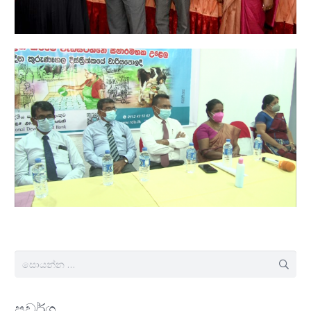
සොයන්න:
ප්‍රවර්ග