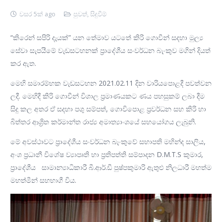
වසර 5ක් ago
පුවත්
,
සිදුවීම්
“කිරෙන් සපිරි දැයක්” යන තේමාව යටතේ කිරි ගොවීන් සදහා මුල්‍ය
සේවා සැපයීමේ වැඩසටහනක් ප්‍රාදේශීය සංවර්ධන බැංකුව මගින් දියත්
කර ඇත.
මෙහි සමාරම්භක වැඩසටහන 2021.02.11 දින වාරියපොළදී පවත්වන
ලදී. මෙහිදී කිරි ගොවීන් විශාල ප්‍රමාණයකට ණය පහසුකම් ලබා දීම
සිදු කල අතර ඒ සදහා පශු සම්පත්, ගොවිපොළ ප්‍රවර්ධන සහ කිරි හා
බිත්තර ආශ්‍රිත කර්මාන්ත රාජ්‍ය අමාත්‍යාංශයේ සහයෝගය ලැබුනි.
මේ අවස්ථාවට ප්‍රාදේශීය සංවර්ධන බැංකුවේ සභාපති මහින්ද සාලිය,
අංශ ප්‍රධානී විශේෂ ව්‍යාපෘති හා ප්‍රතිපත්ති සම්පාදන D.M.T.S කුමාර,
ප්‍රාදේශීය සාමාන්‍යාධිකාරී බී.ආර්.ඩී පුෂ්පකුමාරි ඇතුළු නිලධාරී මහත්ම
මහත්මීන් සහභාගී විය.