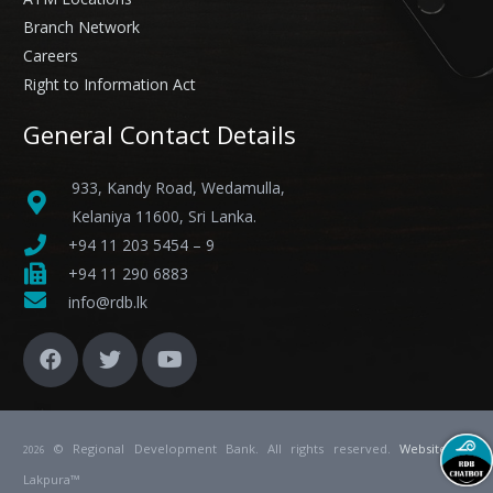
Branch Network
Careers
Right to Information Act
General Contact Details
933, Kandy Road, Wedamulla,
Kelaniya 11600, Sri Lanka.
+94 11 203 5454 – 9
+94 11 290 6883
info@rdb.lk
© Regional Development Bank. All rights reserved.
Website
by
2026
Lakpura™