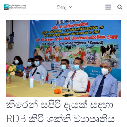
සිංහල
කිරෙන් සපිරි දැයක් සඳහා
RDB කිරි ශක්ති ව්‍යාපෘතිය