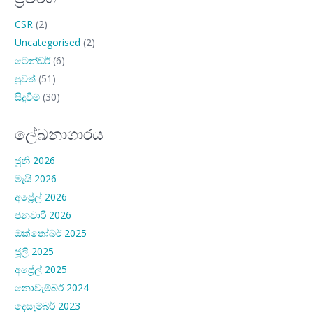
CSR
(2)
Uncategorised
(2)
ටෙන්ඩර්
(6)
පුවත්
(51)
සිදුවීම්
(30)
ලේඛනාගාරය
ජූනි 2026
මැයි 2026
අප්‍රේල් 2026
ජනවාරි 2026
ඔක්තෝබර් 2025
ජූලි 2025
අප්‍රේල් 2025
නොවැම්බර් 2024
දෙසැම්බර් 2023