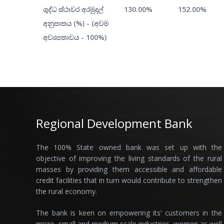
ශුද්ධ ස්ථාවර අරමුදල්
130.00%
152.00%
අනුපාතය (%) - (අවම
අවශ්‍යතාවය - 100%)
Regional Development Bank
The 100% State owned bank was set up with the
objective of improving the living standards of the rural
masses by providing them accessible and affordable
credit facilities that in turn would contribute to strengthen
the rural economy.
The bank is keen on empowering its’ customers in the
micro, small and medium scale industries, women as well