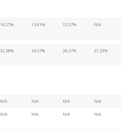
16.27%
13.61%
12.57%
N/A
32.38%
24.27%
26.27%
21.25%
N/A
N/A
N/A
N/A
N/A
N/A
N/A
N/A