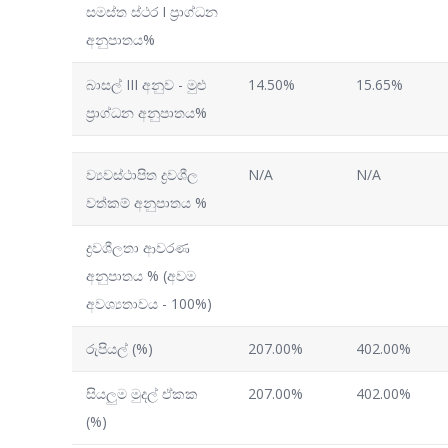
සමස්ත ස්ථර I ප්‍රාග්ධන
අනුපාතය%
බාසල් III අනුව - මුළු
14.50%
15.65%
ප්‍රාග්ධන අනුපාතය%
ව්‍යවස්ථාපිත ද්‍රවශීල
N/A
N/A
වත්කම් අනුපාතය %
ද්‍රවශීලතා ආවරණ
අනුපාතය % (අවම
අවශ්‍යතාවය - 100%)
රුපියල් (%)
207.00%
402.00%
සියලුම මුදල් ඒකක
207.00%
402.00%
(%)