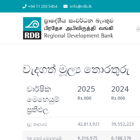
+94 11 203 5454
info@rdb.lk
ම
වැදගත් මූල්‍ය තොරතුරු
වාර්ෂික
2025
2024
මෙහෙයුම්
Rs.000
Rs.000
ප්‍රතිඵල
දළ ආදායම
42,813,921
39,552,223
බදු පෙර මෙහෙයුම්
9,316,975
6,188,576