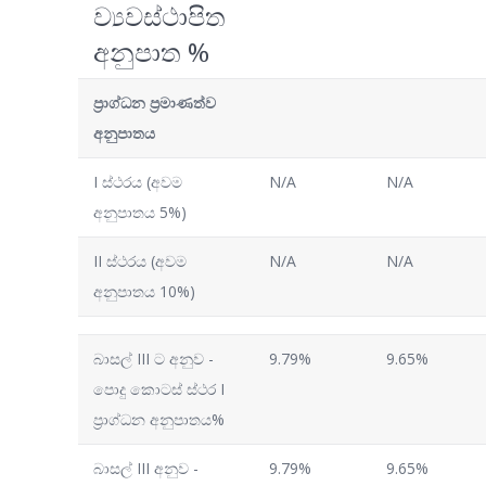
ව්‍යවස්ථාපිත
අනුපාත %
ප්‍රාග්ධන ප්‍රමාණත්ව
අනුපාතය
I ස්ථරය (අවම
N/A
N/A
අනුපාතය 5%)
II ස්ථරය (අවම
N/A
N/A
අනුපාතය 10%)
බාසල් III ට අනුව -
9.79%
9.65%
පොදු කොටස් ස්ථර I
ප්‍රාග්ධන අනුපාතය%
බාසල් III අනුව -
9.79%
9.65%