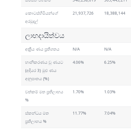
කොටස්හිමියන්ගේ
21,937,726
18,388,144
අරමුදල්
ලාභදායිත්වය
අක්‍රීය ණය ප්‍රතිශතය
N/A
N/A
හානිකරණය වු ණයට
4.06%
6.25%
(අදියර 3) මුළු ණය
අනුපාතය (%)
වත්කම් මත ප්‍රතිලාභය
1.70%
1.03%
%
ස්කන්ධය මත
11.77%
7.04%
ප්‍රතිලාභය %