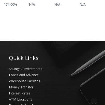
174.00%
N/A
N/A
N/A
Quick Links
Savings / Investments
Loans and Advance
Warehouse Facilities
Money Transfer
Interest Rates
ATM Locations