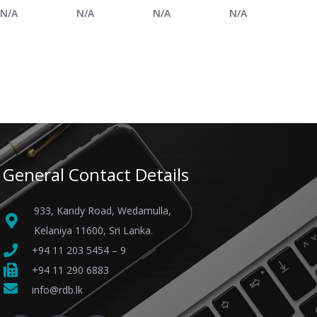
N/A
N/A
N/A
N/A
General Contact Details
933, Kandy Road, Wedamulla,
Kelaniya 11600, Sri Lanka.
+94 11 203 5454 – 9
+94 11 290 6883
info@rdb.lk