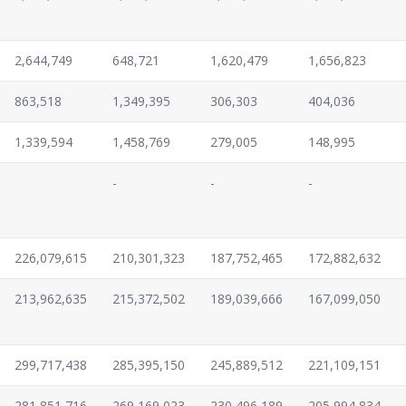
2,644,749
648,721
1,620,479
1,656,823
863,518
1,349,395
306,303
404,036
1,339,594
1,458,769
279,005
148,995
-
-
-
226,079,615
210,301,323
187,752,465
172,882,632
213,962,635
215,372,502
189,039,666
167,099,050
299,717,438
285,395,150
245,889,512
221,109,151
281,851,716
269,169,023
230,496,189
205,994,834