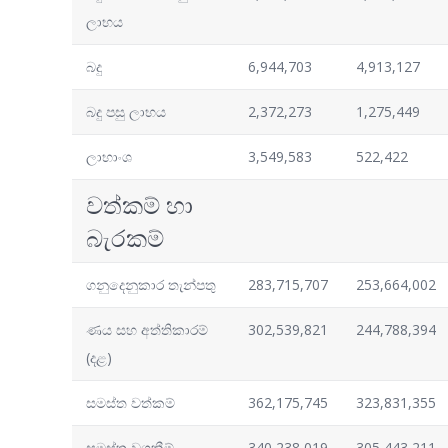
ලාභය
බදු
6,944,703
4,913,127
බදු පසු ලාභය
2,372,273
1,275,449
ලාභාංශ
3,549,583
522,422
වත්කම් හා
බැරකම්
ගනුදෙනුකාර තැන්පතු
283,715,707
253,664,002
ණය සහ අත්තිකාරම්
302,539,821
244,788,394
(දළ)
සමස්ත වත්කම්
362,175,745
323,831,355
සමස්ත වගකීම්
340,238,019
305,443,211