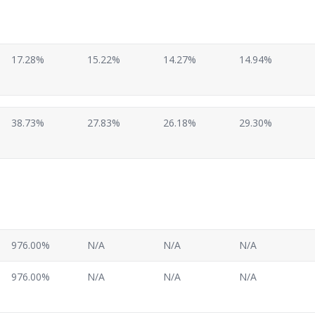
17.28%
15.22%
14.27%
14.94%
38.73%
27.83%
26.18%
29.30%
976.00%
N/A
N/A
N/A
976.00%
N/A
N/A
N/A