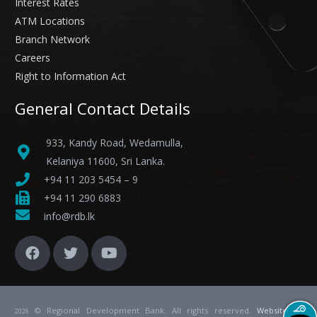
Interest Rates
ATM Locations
Branch Network
Careers
Right to Information Act
General Contact Details
933, Kandy Road, Wedamulla,
Kelaniya 11600, Sri Lanka.
+94 11 203 5454 – 9
+94 11 290 6883
info@rdb.lk
© Regional Development Bank. All rights reserved.
Website
by
2026