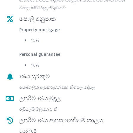
විශාල කිරීම/අලුත්වැඩියාව
පොලී අනුපාත
Property mortgage
15%
Personal guarantee
16%
ණය සුරැකුම
පෞද්ගලික ඇපකරුවන් සහ නිශ්චල දේපල
උපරිම ණය මුදල
රුපියල්මි මිලියන 5 කි.
උපරිම ණය ආපසු ගෙවීමේ කාලය
වසර 10යි