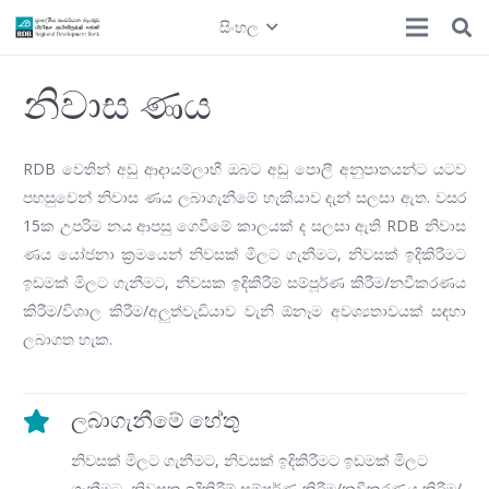
සිංහල
නිවාස ණය
RDB වෙතින් අඩු ආදායම්ලාභී ඔබට අඩු පොලී අනුපාතයන්ට යටව
පහසුවෙන් නිවාස ණය ලබාගැනීමේ හැකියාව දැන් සලසා ඇත. වසර
15ක උපරිම නය ආපසු ගෙවීමේ කාලයක් ද සලසා ඇති RDB නිවාස
ණය යෝජනා ක්‍රමයෙන් නිවසක් මිලට ගැනීමට, නිවසක් ඉදිකිරීමට
ඉඩමක් මිලට ගැනීමට, නිවසක ඉදිකිරීම් සම්පූර්ණ කිරීම/නවීකරණය
කිරීම/විශාල කිරීම/අලුත්වැඩියාව වැනි ඕනෑම අවශ්‍යතාවයක් සඳහා
ලබාගත හැක.
ලබාගැනීමේ හේතු
නිවසක් මිලට ගැනීමට, නිවසක් ඉදිකිරීමට ඉඩමක් මිලට
ගැනීමට, නිවසක ඉදිකිරීම් සම්පූර්ණ කිරීම/නවීකරණය කිරීම/