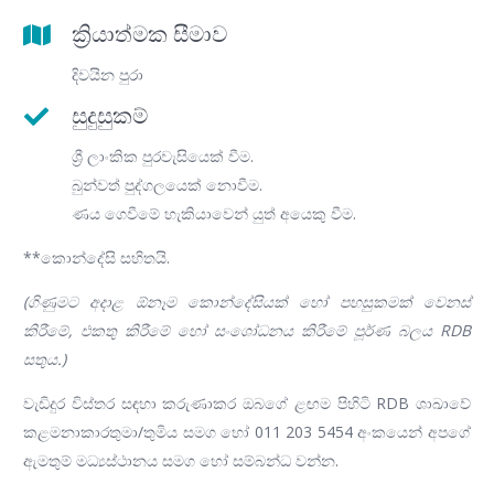
ක්‍රියාත්මක සීමාව
දිවයින පුරා
සුදුසුකම්
ශ්‍රී ලාංකික පුරවැසියෙක් වීම.
බුන්වත් පුද්ගලයෙක් නොවීම.
ණය ගෙවීමේ හැකියාවෙන් යුත් අයෙකු වීම.
**කොන්දේසි සහිතයි.
(ගිණුමට අදාළ ඕනෑම කොන්දේසියක් හෝ පහසුකමක් වෙනස්
කිරීමේ, එකතු කිරීමේ හෝ සංශෝධනය කිරීමේ පූර්ණ බලය RDB
සතුය.)
වැඩිදුර විස්තර සඳහා කරුණාකර ඔබගේ ළඟම පිහිටි RDB ශාඛාවේ
කළමනාකාරතුමා/තුමිය සමග හෝ 011 203 5454 අංකයෙන් අපගේ
ඇමතුම් මධ්‍යස්ථානය සමග හෝ සම්බන්ධ වන්න.