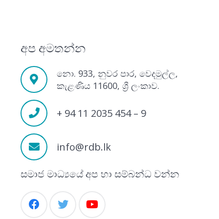
අප අමතන්න
නො. 933, නුවර පාර, වෙදමුල්ල,
කැළණිය 11600, ශ්‍රී ලංකාව.
+ 94 11 2035 454 – 9
info@rdb.lk
සමාජ මාධ්‍යයේ අප හා සම්බන්ධ වන්න