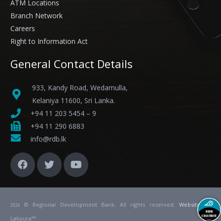
ATM Locations
Branch Network
Careers
Right to Information Act
General Contact Details
933, Kandy Road, Wedamulla,
Kelaniya 11600, Sri Lanka.
+94 11 203 5454 – 9
+94 11 290 6883
info@rdb.lk
© Regional Development Bank. All rights reserved.
Website
by
2026
Lakpura™