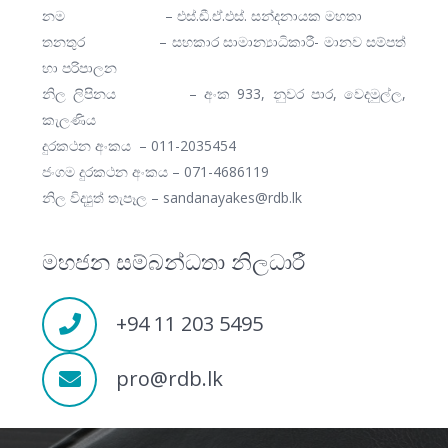
නම – එස්.ඩී.ඒ.එස්. සන්දනායක මහතා
තනතුර – සහකාර සාමාන්‍යාධිකාරී- මානව සම්පත්
හා පරිපාලන
නිල ලිපිනය – අංක 933, නුවර පාර, වෙදමුල්ල,
කැලණිය
දුරකථන අංකය – 011-2035454
ජංගම දුරකථන අංකය – 071-4686119
නිල විද්‍යුත් තැපෑල – sandanayakes@rdb.lk
මහජන සම්බන්ධතා නිලධාරී
+94 11 203 5495
pro@rdb.lk