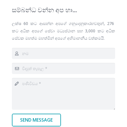
සම්බන්ධ වන්න අප හා…
ලක්ෂ 60 කට ආසන්න අපගේ ගනුදෙනුකාරභවතුන්, 276
කට අධික අපගේ සේවා මධ්‍යස්ථාන සහ 3,000 කට අධික
සේවක මහත්ම මහත්මීන් අපගේ අභිමානනීය වත්කමයි.
SEND MESSAGE