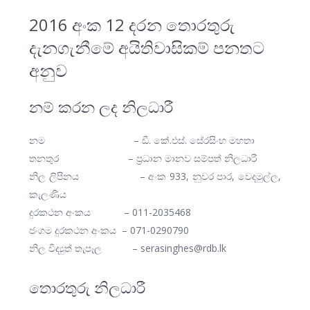
2016 අංක 12 දරන තොරතුරු
දැනගැනීමේ අයිතිවාසිකම් පනතට
අනුව
නම් කරන ලද නිලධාරී
නම – ඩී. කේ.එස්. සේරසිංහ මහතා
තනතුර – ප්‍රධාන මානව සම්පත් නිලධාරී
නිල ලිපිනය – අංක 933, නුවර පාර, වෙදමුල්ල,
කැලණිය
දුරකථන අංකය – 011-2035468
ජංගම දුරකථන අංකය – 071-0290790
නිල විද්‍යුත් තැපෑල – serasinghes@rdb.lk
තොරතුරු නිලධාරී