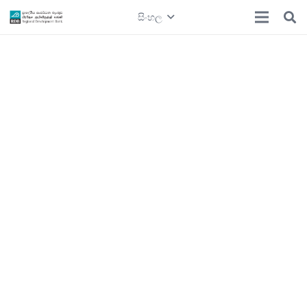
සිංහල